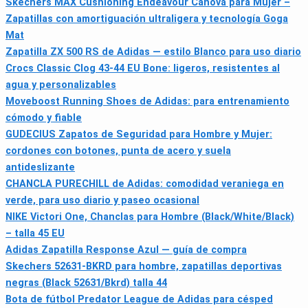
Skechers MAX Cushioning Endeavour Canova para Mujer –
Zapatillas con amortiguación ultraligera y tecnología Goga
Mat
Zapatilla ZX 500 RS de Adidas — estilo Blanco para uso diario
Crocs Classic Clog 43-44 EU Bone: ligeros, resistentes al
agua y personalizables
Moveboost Running Shoes de Adidas: para entrenamiento
cómodo y fiable
GUDECIUS Zapatos de Seguridad para Hombre y Mujer:
cordones con botones, punta de acero y suela
antideslizante
CHANCLA PURECHILL de Adidas: comodidad veraniega en
verde, para uso diario y paseo ocasional
NIKE Victori One, Chanclas para Hombre (Black/White/Black)
– talla 45 EU
Adidas Zapatilla Response Azul — guía de compra
Skechers 52631-BKRD para hombre, zapatillas deportivas
negras (Black 52631/Bkrd) talla 44
Bota de fútbol Predator League de Adidas para césped