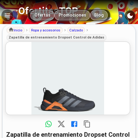
OfertitasTOP
Navegación principal
Ofertas
Promociones
Blog
Inicio
Ropa y accesorios
Calzado
Zapatilla de entrenamiento Dropset Control de Adidas
Zapatilla de entrenamiento Dropset Control