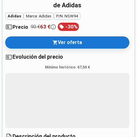
de Adidas
Adidas
Marca: Adidas
P/N: NSW94
90 €
63 €
-
30
%
Precio
Ver oferta
Evolución del precio
Mínimo histórico
:
67,50 €
Descripción del producto