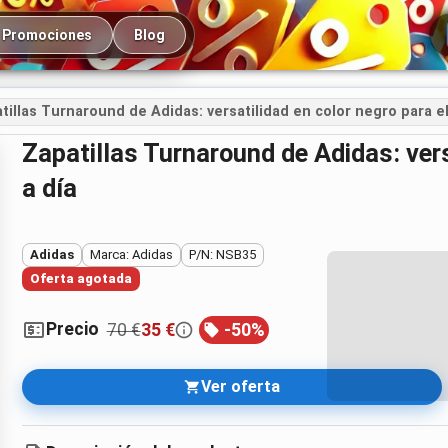
cipal
Promociones
Blog
tillas Turnaround de Adidas: versatilidad en color negro para el
Zapatillas Turnaround de Adidas: versatilidad en color negro para el día
a día
Adidas
Marca: Adidas
P/N: NSB35
Oferta agotada
Precio
70 €
35 €
-
50
%
Ver oferta