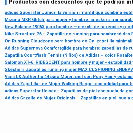
Productos con descuentos que te podrían in
adidas Superstar Junior: la versión infantil que combina est
Mizuno MXR Glitch para mujer y hombre: sneakers transpirab
New Balance 1906X para hombre — mezcla de herencia y rend
Nike Structure 26 – Zapatilla de running para hombre
adidas 
On Running Cloudzone para hombre de On: zapatilla minimalis
Adidas Supernova Comfortglide para hombre: zapatillas de r
Zapatilla Courtflash Tennis (Niños) de Adidas – color Rosa
Re
Salomon XT-6 IRIDESCENT para hombre y mujer - estabilidad y 
Skechers Zapatillas running mujer MAX CUSHIONING ENDEA
Vans LX Authentic 44 para Mujer: piel con Pony Hair y esta
Adidas Zapatillas de Mujer Walking Range: comodidad para tu
adidas Superstar Unisex – Zapatillas de piel con suela de gom
Adidas Gazelle de Mujer Originals – Zapatillas en piel, suela