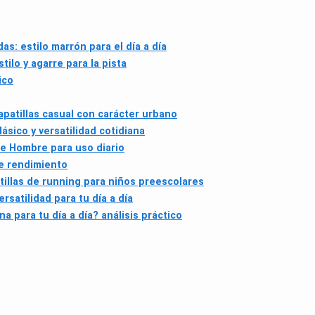
s: estilo marrón para el día a día
ilo y agarre para la pista
ico
patillas casual con carácter urbano
ásico y versatilidad cotidiana
e Hombre para uso diario
e rendimiento
tillas de running para niños preescolares
rsatilidad para tu día a día
 para tu día a día? análisis práctico