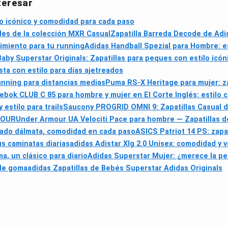
teresar
ilo icónico y comodidad para cada paso
les de la colección MXR Casual
Zapatilla Barreda Decode de Adida
imiento para tu running
Adidas Handball Spezial para Hombre: est
Baby Superstar Originals: Zapatillas para peques con estilo icón
ta con estilo para días ajetreados
unning para distancias medias
Puma RS-X Heritage para mujer: za
ebok CLUB C 85 para hombre y mujer en El Corte Inglés: estilo cl
estilo para trails
Saucony PROGRID OMNI 9: Zapatillas Casual d
VOUR
Under Armour UA Velociti Pace para hombre — Zapatillas d
mpado dálmata, comodidad en cada paso
ASICS Patriot 14 PS: zapa
s caminatas diarias
adidas Adistar Xlg 2.0 Unisex: comodidad y ve
a, un clásico para diario
Adidas Superstar Mujer: ¿merece la pena
 de goma
adidas Zapatillas de Bebés Superstar Adidas Originals