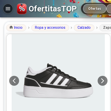
Navegación prin
OfertitasTOP
Ofertas
Inicio
Ropa y accesorios
Calzado
Zapa