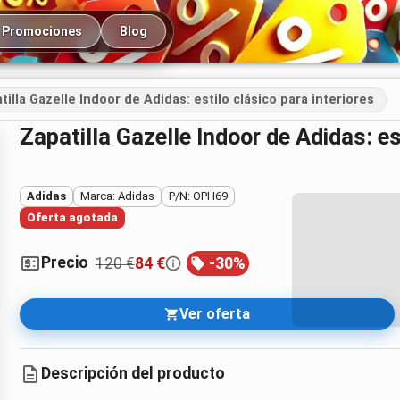
cipal
Promociones
Blog
tilla Gazelle Indoor de Adidas: estilo clásico para interiores
Zapatilla Gazelle Indoor de Adidas: es
Adidas
Marca: Adidas
P/N: OPH69
Oferta agotada
Precio
120 €
84 €
-
30
%
Ver oferta
Descripción del producto