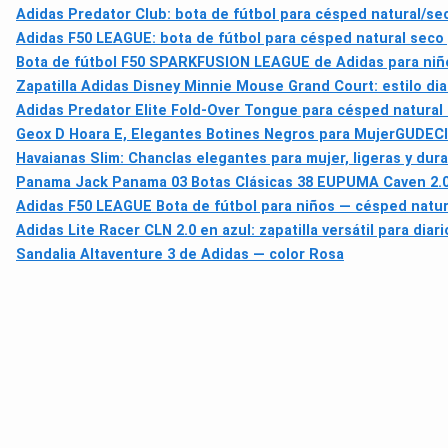
Adidas Predator Club: bota de fútbol para césped natural/sec
Adidas F50 LEAGUE: bota de fútbol para césped natural seco 
Bota de fútbol F50 SPARKFUSION LEAGUE de Adidas para niños 
Zapatilla Adidas Disney Minnie Mouse Grand Court: estilo dia
Adidas Predator Elite Fold-Over Tongue para césped natura
Geox D Hoara E, Elegantes Botines Negros para Mujer
GUDECIU
Havaianas Slim: Chanclas elegantes para mujer, ligeras y dur
Panama Jack Panama 03 Botas Clásicas 38 EU
PUMA Caven 2.0 
Adidas F50 LEAGUE Bota de fútbol para niños — césped natura
Adidas Lite Racer CLN 2.0 en azul: zapatilla versátil para diar
Sandalia Altaventure 3 de Adidas — color Rosa