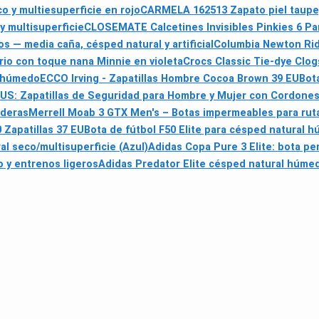
o y multiesuperficie en rojo
CARMELA 162513 Zapato piel taupe,
y multisuperficie
CLOSEMATE Calcetines Invisibles Pinkies 6 Par
— media caña, césped natural y artificial
Columbia Newton Rid
rio con toque nana Minnie en violeta
Crocs Classic Tie-dye Clog
l húmedo
ECCO Irving - Zapatillas Hombre Cocoa Brown 39 EU
Bot
S: Zapatillas de Seguridad para Hombre y Mujer con Cordones 
aderas
Merrell Moab 3 GTX Men's – Botas impermeables para rut
Zapatillas 37 EU
Bota de fútbol F50 Elite para césped natural 
l seco/multisuperficie (Azul)
Adidas Copa Pure 3 Elite: bota pe
io y entrenos ligeros
Adidas Predator Elite césped natural húmed