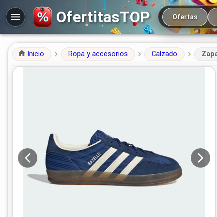
Navegación prin
OfertitasTOP
Ofertas
Inicio
Ropa y accesorios
Calzado
Zapa