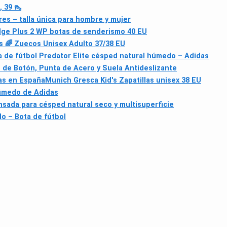
 39 👠
es – talla única para hombre y mujer
ge Plus 2 WP botas de senderismo 40 EU
s 🌈 Zuecos Unisex Adulto 37/38 EU
a de fútbol Predator Elite césped natural húmedo – Adidas
de Botón, Punta de Acero y Suela Antideslizante
as en España
Munich Gresca Kid's Zapatillas unisex 38 EU
húmedo de Adidas
nsada para césped natural seco y multisuperficie
o – Bota de fútbol