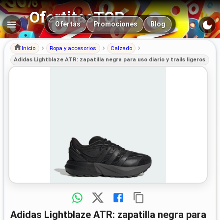
OfertitasTOP
Navegación principal
Ofertas
Promociones
Blog
Inicio
Ropa y accesorios
Calzado
Adidas Lightblaze ATR: zapatilla negra para uso diario y trails ligeros
Adidas Lightblaze ATR: zapatilla negra para