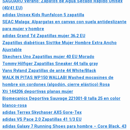
SAGUARO Verano: Zapatos de Agua Secado Rápido Unisex
(40/41 EU)
adidas Unisex Kids Runfalcon 5 zapatilla
SEAC Malaga: Alpargatas en canvas con suela antideslizante
para mujer y hombre
adidas Grand Td Zapatillas mujer 36,2 EU
Zapatillas diabéticas Sisttke Mujer Hombre Extra Ancho
Ajustable
Skechers Uno Zapatillas mujer 40 EU Morado
Tommy Hilfiger Zapatillas Sneaker 44 talla gray
Vans Ryland Zapatillas de ante 44 White/Black
WALK IN PITAS WP150 WALLABI Washed mocasines de
hombre sin cordones (algodón, cierre elástico) Rosa
Xti 144206 deportivas planas mujer
Biomecanics Deportiva Sauvage 221001-B talla 25 en color
blanco-rosa
adidas Terrex Skychaser AX5 Gore-Tex
adidas VS Pace 2.0 Zapatillas 41 1/3 EU
adidas Galaxy 7 Running Shoes para hombre – Core Black, 43