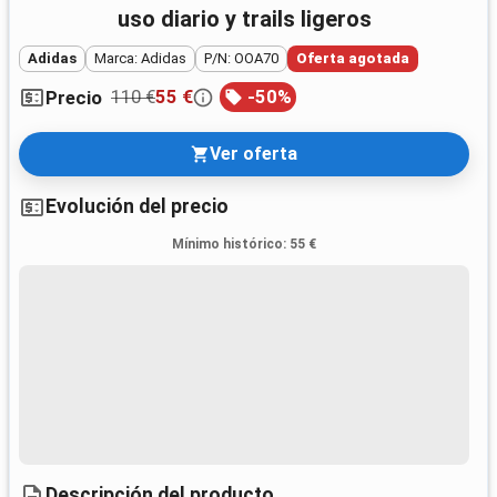
uso diario y trails ligeros
Adidas
Marca: Adidas
P/N: OOA70
Oferta agotada
110 €
55 €
-
50
%
Precio
Ver oferta
Evolución del precio
Mínimo histórico
:
55 €
Descripción del producto