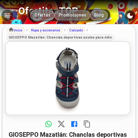
OfertitasTOP
Navegación principal
Ofertas
Promociones
Blog
Inicio
Ropa y accesorios
Calzado
GIOSEPPO Mazatlán: Chanclas deportivas azules para niño
GIOSEPPO Mazatlán: Chanclas deportivas