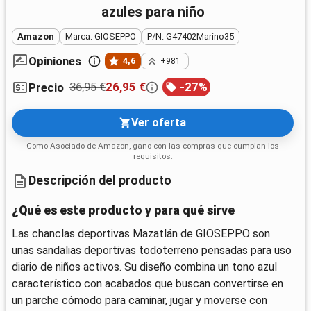
azules para niño
Amazon
Marca: GIOSEPPO
P/N: G47402Marino35
Opiniones
4,6
+981
36,95 €
26,95 €
-
27
%
Precio
Ver oferta
Como Asociado de Amazon, gano con las compras que cumplan los
requisitos.
Descripción del producto
¿Qué es este producto y para qué sirve
Las chanclas deportivas Mazatlán de GIOSEPPO son
unas sandalias deportivas todoterreno pensadas para uso
diario de niños activos. Su diseño combina un tono azul
característico con acabados que buscan convertirse en
un parche cómodo para caminar, jugar y moverse con