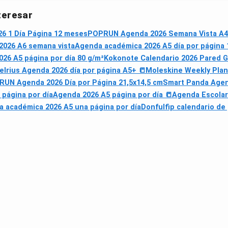
teresar
6 1 Día Página 12 meses
POPRUN Agenda 2026 Semana Vista A4
2026 A6 semana vista
Agenda académica 2026 A5 día por página 1
26 A5 página por día 80 g/m²
Kokonote Calendario 2026 Pared G
elrius Agenda 2026 día por página A5+ 📒
Moleskine Weekly Plan
UN Agenda 2026 Día por Página 21,5x14,5 cm
Smart Panda Agen
 página por día
Agenda 2026 A5 página por día 📒
Agenda Escolar
 académica 2026 A5 una página por día
Donfulfip calendario de