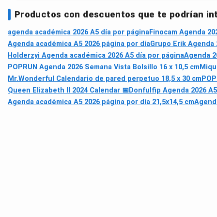
Productos con descuentos que te podrían in
agenda académica 2026 A5 día por página
Finocam Agenda 202
Agenda académica A5 2026 página por día
Grupo Erik Agenda 
Holderzyi Agenda académica 2026 A5 día por página
Agenda 20
POPRUN Agenda 2026 Semana Vista Bolsillo 16 x 10,5 cm
Miqu
Mr.Wonderful Calendario de pared perpetuo 18,5 x 30 cm
POPR
Queen Elizabeth II 2024 Calendar 📅
Donfulfip Agenda 2026 A5
Agenda académica A5 2026 página por día 21,5x14,5 cm
Agenda