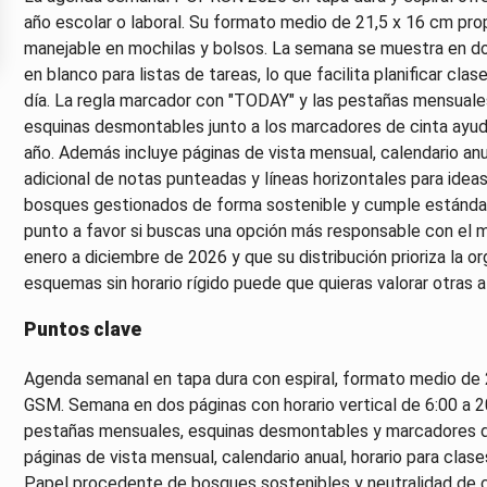
año escolar o laboral. Su formato medio de 21,5 x 16 cm pr
manejable en mochilas y bolsos. La semana se muestra en dos 
en blanco para listas de tareas, lo que facilita planificar cla
día. La regla marcador con "TODAY" y las pestañas mensuales 
esquinas desmontables junto a los marcadores de cinta ayud
año. Además incluye páginas de vista mensual, calendario anua
adicional de notas punteadas y líneas horizontales para ide
bosques gestionados de forma sostenible y cumple estándar
punto a favor si buscas una opción más responsable con el m
enero a diciembre de 2026 y que su distribución prioriza la org
esquemas sin horario rígido puede que quieras valorar otras a
Puntos clave
Agenda semanal en tapa dura con espiral, formato medio de 
GSM. Semana en dos páginas con horario vertical de 6:00 a 20
pestañas mensuales, esquinas desmontables y marcadores de
páginas de vista mensual, calendario anual, horario para clas
Papel procedente de bosques sostenibles y neutralidad de 