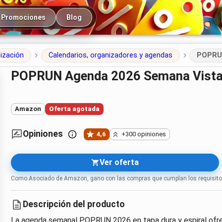
cipal
Promociones
Blog
nización
Calendarios, organizadores y agendas
POPRUN
POPRUN Agenda 2026 Semana Vista
Amazon
Oferta agotada
Opiniones
4,6
+300 opiniones
Ver oferta
Como Asociado de Amazon, gano con las compras que cumplan los requisito
Descripción del producto
La agenda semanal POPRUN 2026 en tapa dura y espiral ofrece