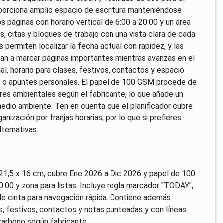
oporciona amplio espacio de escritura manteniéndose
páginas con horario vertical de 6:00 a 20:00 y un área
ses, citas y bloques de trabajo con una vista clara de cada
permiten localizar la fecha actual con rapidez, y las
an a marcar páginas importantes mientras avanzas en el
l, horario para clases, festivos, contactos y espacio
as o apuntes personales. El papel de 100 GSM procede de
es ambientales según el fabricante, lo que añade un
edio ambiente. Ten en cuenta que el planificador cubre
anización por franjas horarias, por lo que si prefieres
lternativas.
21,5 x 16 cm, cubre Ene 2026 a Dic 2026 y papel de 100
:00 y zona para listas. Incluye regla marcador "TODAY",
 cinta para navegación rápida. Contiene además
es, festivos, contactos y notas punteadas y con líneas.
carbono según fabricante.