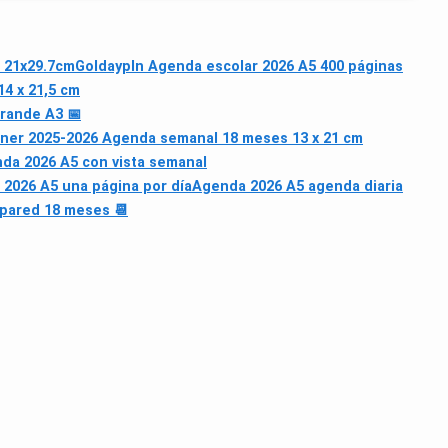
 21x29.7cm
Goldaypln Agenda escolar 2026 A5 400 páginas
4 x 21,5 cm
rande A3 📅
ner 2025-2026 Agenda semanal 18 meses 13 x 21 cm
da 2026 A5 con vista semanal
 2026 A5 una página por día
Agenda 2026 A5 agenda diaria
 pared 18 meses 📆