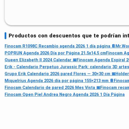
Productos con descuentos que te podrían in
Finocam R1098C Recambio agenda 2026 1 día página 📔
Mr.Won
POPRUN Agenda 2026 Día por Página 21,5x14,5 cm
Finocam Ag
Queen Elizabeth II 2024 Calendar 📅
Finocam Agenda Espiral 2
Erik - Calendario Perpetuo Jurassic Park: calendario 3D artes
Grupo Erik Calendario 2026 pared Flores — 30×30 cm 📅
Holder
Miquelrius Agenda 2026 día por página 155×213 mm 📔
Finocam
Finocam Calendario de pared 2026 Mes Vista 📅
Finocam recam
Finocam Open Piel Andrea Negro Agenda 2026 1 Día Página