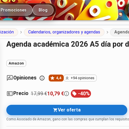
cipal
Promociones
Blog
nización
Calendarios, organizadores y agendas
Agenda
Agenda académica 2026 A5 día por d
Amazon
Opiniones
4,4
+94 opiniones
Precio
17,99 €
10,79 €
-
40
%
Ver oferta
Como Asociado de Amazon, gano con las compras que cumplan los requisito