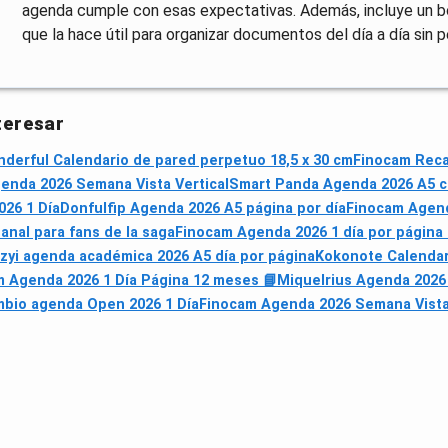
agenda cumple con esas expectativas. Además, incluye un bolsi
que la hace útil para organizar documentos del día a día sin p
teresar
derful Calendario de pared perpetuo 18,5 x 30 cm
Finocam Reca
enda 2026 Semana Vista Vertical
Smart Panda Agenda 2026 A5 c
026 1 Día
Donfulfip Agenda 2026 A5 página por día
Finocam Agend
anal para fans de la saga
Finocam Agenda 2026 1 día por página
zyi agenda académica 2026 A5 día por página
Kokonote Calendar
 Agenda 2026 1 Día Página 12 meses 📘
Miquelrius Agenda 2026 
bio agenda Open 2026 1 Día
Finocam Agenda 2026 Semana Vista