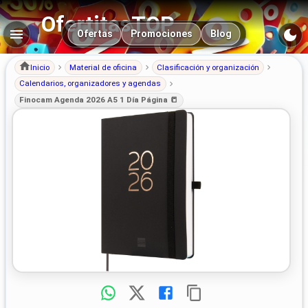
OfertitasTOP
Navegación principal
Ofertas
Promociones
Blog
Inicio
Material de oficina
Clasificación y organización
Calendarios, organizadores y agendas
Finocam Agenda 2026 A5 1 Día Página 📒