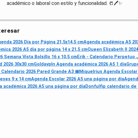
académico o laboral con estilo y funcionalidad. 📒🖊️✨
teresar
nda 2026 Día por Página 21,5x14,5 cm
Agenda académica A5 202
ica 2026 A5 día por página 14 x 21,5 cm
Queen Elizabeth II 202
Semana Vista Bolsillo 16 x 10,5 cm
Erik - Calendario Perpetuo J
d 2026 30x30 cm
Goldaypln Agenda académica 2026 A5 1 día
Grupo
 Calendario 2026 Pared Grande A3 📅
Miquelrius Agenda Escolar
eses 9 x 14 cm
Agenda Escolar 2026 A5 una página por día
Agend
 académica 2026 A5 una página por día
Donfulfip calendario de