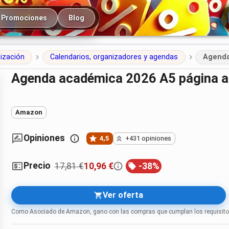
cipal
Promociones
Blog
nización
Calendarios, organizadores y agendas
Agenda
Agenda académica 2026 A5 página al
Amazon
Opiniones
4,5
+431 opiniones
Precio
17,81 €
10,96 €
-
38
%
Ver oferta
Como Asociado de Amazon, gano con las compras que cumplan los requisito