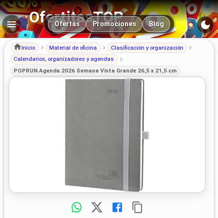
OfertitasTOP
Navegación principal
Ofertas
Promociones
Blog
Inicio
Material de oficina
Clasificación y organización
Calendarios, organizadores y agendas
POPRUN Agenda 2026 Semana Vista Grande 26,5 x 21,5 cm