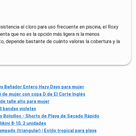
istencia al cloro para uso frecuente en piscina, el Roxy
enta que no es la opción más ligera ni la menos
to, depende bastante de cuánto valoras la cobertura y la
y Bañador Entero Hazy Days para mujer
i de mujer con copa D de El Corte Inglés
de talle alto para mujer
3 bandas violetas
 Bolsillos - Shorts de Playa de Secado Rápido
Bikini 8-10, 2 unidades
mpado (triangular) | Estilo tropical para playa