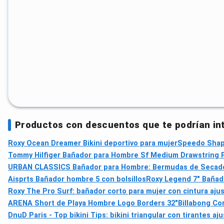
Productos con descuentos que te podrían in
Roxy Ocean Dreamer Bikini deportivo para mujer
Speedo Shapi
Tommy Hilfiger Bañador para Hombre Sf Medium Drawstring Pe
URBAN CLASSICS Bañador para Hombre: Bermudas de Secado
Aisprts Bañador hombre 5 con bolsillos
Roxy Legend 7" Bañado
Roxy The Pro Surf: bañador corto para mujer con cintura ajust
ARENA Short de Playa Hombre Logo Borders 32"
Billabong Co
DnuD Paris - Top bikini Tips: bikini triangular con tirantes aj