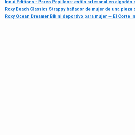
Inoui Editions - Pareo Papillons: estilo artesanal en algodón
Roxy Beach Classics Strappy bañador de mujer de una pieza 
Roxy Ocean Dreamer Bikini deportivo para mujer — El Corte I