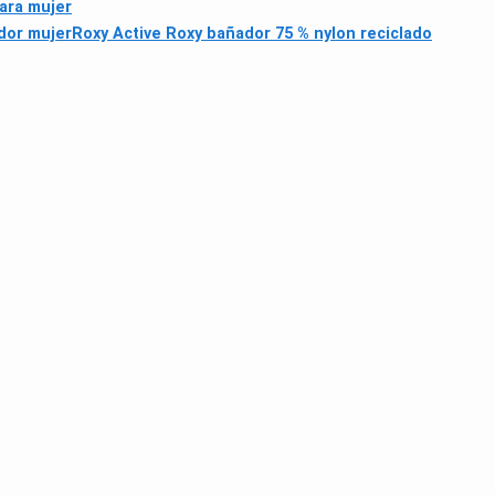
ara mujer
dor mujer
Roxy Active Roxy bañador 75 % nylon reciclado