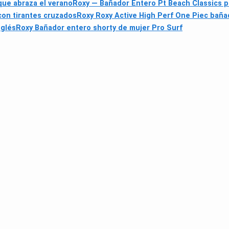
 que abraza el verano
Roxy — Bañador Entero Pt Beach Classics p
con tirantes cruzados
Roxy Roxy Active High Perf One Piec baña
nglés
Roxy Bañador entero shorty de mujer Pro Surf