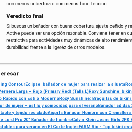
con menos cobertura o con menos foco técnico.
Veredicto final
Si buscas un bañador con buena cobertura, ajuste ceñido y res
Active puede ser una opción razonable. Conviene tener en cu
restrictiva para actividades muy dinámicas de alto rendimien
durabilidad frente a la ligeréz de otros modelos.
teresar
ng ContourEclipse: bañador de mujer para realzar la silueta
Rox
rnera Larga – Rojo (Primary Red) (Talla L)
Roxy Sunshine: bikin
 Rápido con Estilo Moderno
Roxy Sunshine: Braguitas de bikini 
r de mujer – estilo y comodidad para el verano
Bañador adidas 
able y tejido reciclado
Aisprts Bañador Hombre con Cremallera y
re Lord Pro 20" Bañador de hombre
Calvin Klein Jeans Girls 2PK 
ustables para verano en El Corte Inglés
FARM Rio - Top bikini esta