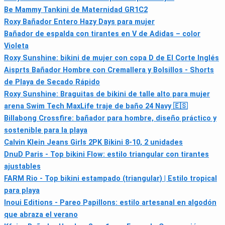
Be Mammy Tankini de Maternidad GR1C2
Roxy Bañador Entero Hazy Days para mujer
Bañador de espalda con tirantes en V de Adidas – color
Violeta
Roxy Sunshine: bikini de mujer con copa D de El Corte Inglés
Aisprts Bañador Hombre con Cremallera y Bolsillos - Shorts
de Playa de Secado Rápido
Roxy Sunshine: Braguitas de bikini de talle alto para mujer
arena Swim Tech MaxLife traje de baño 24 Navy 🇪🇸
Billabong Crossfire: bañador para hombre, diseño práctico y
sostenible para la playa
Calvin Klein Jeans Girls 2PK Bikini 8-10, 2 unidades
DnuD Paris - Top bikini Flow: estilo triangular con tirantes
ajustables
FARM Rio - Top bikini estampado (triangular) | Estilo tropical
para playa
Inoui Editions - Pareo Papillons: estilo artesanal en algodón
que abraza el verano