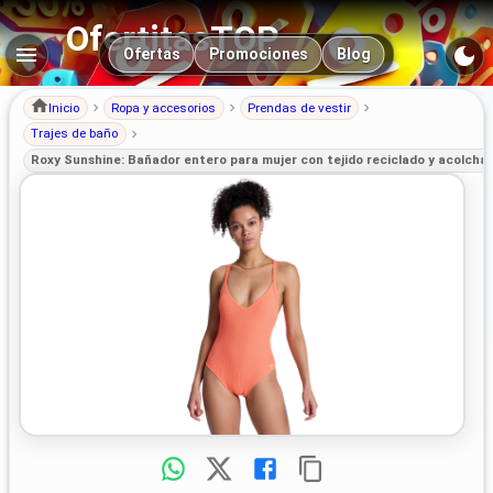
OfertitasTOP
Navegación principal
Ofertas
Promociones
Blog
Inicio
Ropa y accesorios
Prendas de vestir
Trajes de baño
Roxy Sunshine: Bañador entero para mujer con tejido reciclado y acolchad