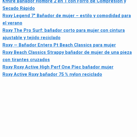
Kfnire Bañador Hombre 2 en 1 con Forro de Compresión y
Secado Rápido
Roxy Legend 7" Bañador de mujer – estilo y comodidad para
el verano
Roxy The Pro Surf: bañador corto para mujer con cintura
ajustable y tejido reciclado
Roxy — Bañador Entero Pt Beach Classics para mujer
Roxy Beach Classics Strappy bañador de mujer de una pieza
con tirantes cruzados
Roxy Roxy Active High Perf One Piec bañador mujer
Roxy Active Roxy bañador 75 % nylon reciclado