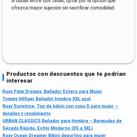
si dudas entre dos tallas, optar por la opción que
ofrezca mayor sujeción sin sacrificar comodidad.
Productos con descuentos que te podrían
interesar
Roxy Palm Dreams: Bañador Entero para Mujer
Tommy Hilfiger Bañador hombre XXL azul
Roxy Sunshine: Top de bikini con copa D para mujer —
detalles y rendimiento
URBAN CLASSICS Bañador para Hombre – Bermudas de
Secado Rápido, Estilo Moderno (XS a 5XL)
Roxy Ocean Dreamer Bikini deportivo para mujer