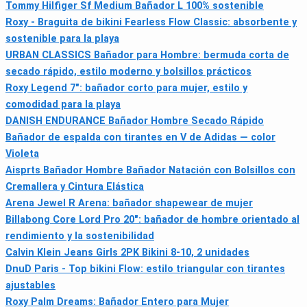
Tommy Hilfiger Sf Medium Bañador L 100% sostenible
Roxy - Braguita de bikini Fearless Flow Classic: absorbente y
sostenible para la playa
URBAN CLASSICS Bañador para Hombre: bermuda corta de
secado rápido, estilo moderno y bolsillos prácticos
Roxy Legend 7": bañador corto para mujer, estilo y
comodidad para la playa
DANISH ENDURANCE Bañador Hombre Secado Rápido
Bañador de espalda con tirantes en V de Adidas — color
Violeta
Aisprts Bañador Hombre Bañador Natación con Bolsillos con
Cremallera y Cintura Elástica
Arena Jewel R Arena: bañador shapewear de mujer
Billabong Core Lord Pro 20": bañador de hombre orientado al
rendimiento y la sostenibilidad
Calvin Klein Jeans Girls 2PK Bikini 8-10, 2 unidades
DnuD Paris - Top bikini Flow: estilo triangular con tirantes
ajustables
Roxy Palm Dreams: Bañador Entero para Mujer