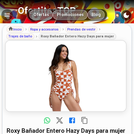
OfertitasTOP
Navegación principal
Ofertas
Promociones
Blog
Inicio
Ropa y accesorios
Prendas de vestir
Trajes de baño
Roxy Bañador Entero Hazy Days para mujer
Roxy Bañador Entero Hazy Days para mujer