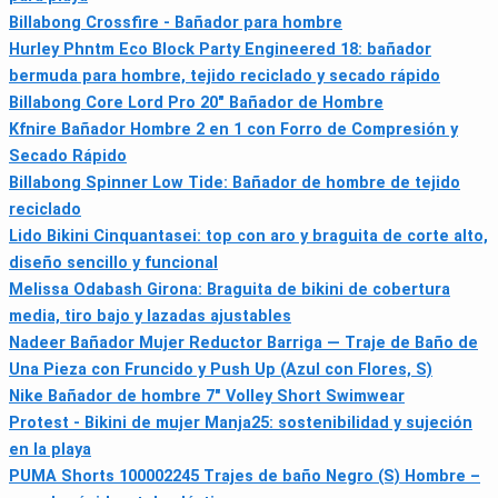
Billabong Crossfire - Bañador para hombre
Hurley Phntm Eco Block Party Engineered 18: bañador
bermuda para hombre, tejido reciclado y secado rápido
Billabong Core Lord Pro 20" Bañador de Hombre
Kfnire Bañador Hombre 2 en 1 con Forro de Compresión y
Secado Rápido
Billabong Spinner Low Tide: Bañador de hombre de tejido
reciclado
Lido Bikini Cinquantasei: top con aro y braguita de corte alto,
diseño sencillo y funcional
Melissa Odabash Girona: Braguita de bikini de cobertura
media, tiro bajo y lazadas ajustables
Nadeer Bañador Mujer Reductor Barriga — Traje de Baño de
Una Pieza con Fruncido y Push Up (Azul con Flores, S)
Nike Bañador de hombre 7" Volley Short Swimwear
Protest - Bikini de mujer Manja25: sostenibilidad y sujeción
en la playa
PUMA Shorts 100002245 Trajes de baño Negro (S) Hombre –