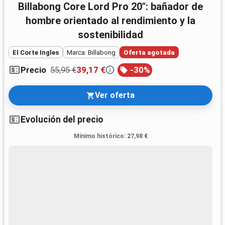
Billabong Core Lord Pro 20": bañador de
hombre orientado al rendimiento y la
sostenibilidad
El Corte Ingles
Marca: Billabong
Oferta agotada
55,95 €
39,17 €
-
30
%
Precio
Ver oferta
Evolución del precio
Mínimo histórico
:
27,98 €