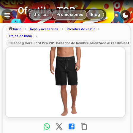
OfertitasTOP
Navegación principal
Ofertas
Promociones
Blog
Inicio
Ropa y accesorios
Prendas de vestir
Trajes de baño
Billabong Core Lord Pro 20": bañador de hombre orientado al rendimiento y