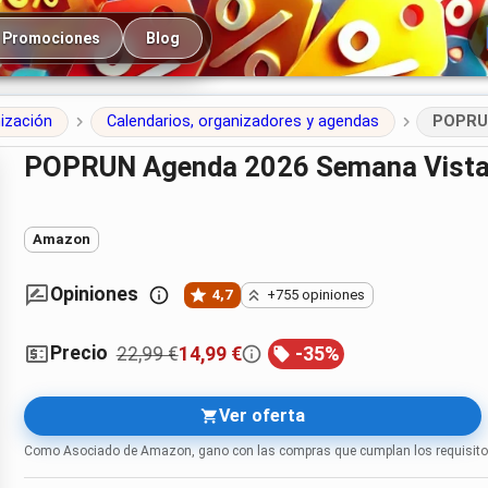
cipal
Promociones
Blog
nización
Calendarios, organizadores y agendas
POPRUN
POPRUN Agenda 2026 Semana Vista 
Amazon
Opiniones
4,7
+755 opiniones
Precio
22,99 €
14,99 €
-
35
%
Ver oferta
Como Asociado de Amazon, gano con las compras que cumplan los requisito