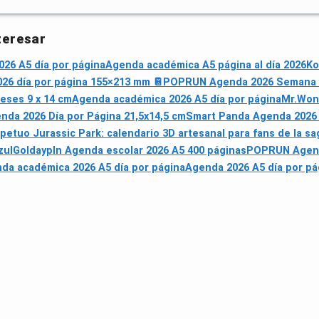
teresar
26 A5 día por página
Agenda académica A5 página al día 2026
Ko
26 día por página 155×213 mm 📔
POPRUN Agenda 2026 Semana Vi
eses 9 x 14 cm
Agenda académica 2026 A5 día por página
Mr.Wond
da 2026 Día por Página 21,5x14,5 cm
Smart Panda Agenda 2026
rpetuo Jurassic Park: calendario 3D artesanal para fans de la sa
zul
Goldaypln Agenda escolar 2026 A5 400 páginas
POPRUN Agenda
da académica 2026 A5 día por página
Agenda 2026 A5 día por pá