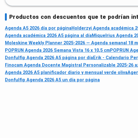
Productos con descuentos que te podrían in
Agenda A5 2026 día por página
Holderzyi Agenda académica 20
Agenda académica 2026 A5 página al día
Miquelrius Agenda 20
Moleskine Weekly Planner 2025-2026 — Agenda semanal 18 m
POPRUN Agenda 2026 Semana Vista 16 x 10,5 cm
POPRUN Agen
Donfulfip Agenda 2026 A5 página por día
Erik - Calendario Pe
Finocam Agenda Docente Magistral Personalizable 2025-26 a
Agenda 2026 A5 planificador diario y mensual verde oliva
Agen
Donfulfip Agenda 2026 A5 un día por página