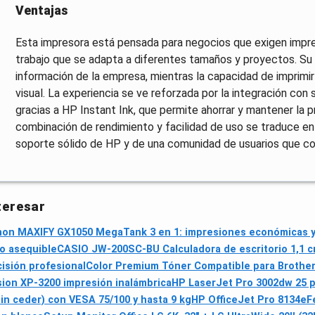
Ventajas
Esta impresora está pensada para negocios que exigen impres
trabajo que se adapta a diferentes tamaños y proyectos. Su 
información de la empresa, mientras la capacidad de imprimi
visual. La experiencia se ve reforzada por la integración con 
gracias a HP Instant Ink, que permite ahorrar y mantener la pro
combinación de rendimiento y facilidad de uso se traduce 
soporte sólido de HP y de una comunidad de usuarios que co
teresar
on MAXIFY GX1050 MegaTank 3 en 1: impresiones económicas y ve
io asequible
CASIO JW-200SC-BU Calculadora de escritorio 1,1 
isión profesional
Color Premium Tóner Compatible para Brother
ion XP-3200 impresión inalámbrica
HP LaserJet Pro 3002dw 25 
in ceder) con VESA 75/100 y hasta 9 kg
HP OfficeJet Pro 8134e
F