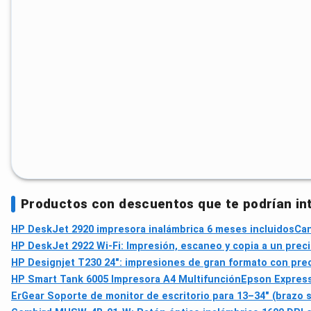
Productos con descuentos que te podrían in
HP DeskJet 2920 impresora inalámbrica 6 meses incluidos
Can
HP DeskJet 2922 Wi-Fi: Impresión, escaneo y copia a un prec
HP Designjet T230 24": impresiones de gran formato con prec
HP Smart Tank 6005 Impresora A4 Multifunción
Epson Express
ErGear Soporte de monitor de escritorio para 13–34" (brazo s