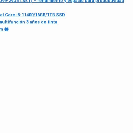
32U99-29U51.SET) – rendimiento y espacio para productividad
tel Core i5-11400/16GB/1TB SSD
ultifunción 3 años de tinta
m 🖨