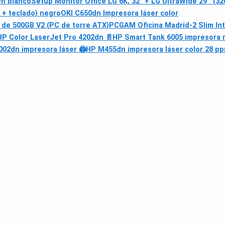
en blanco
Setup Monitor Office LG 6K, 32" + LG UltraWide 29'' (
 + teclado) negro
OKI C650dn Impresora láser color
e 500GB V2 (PC de torre ATX)
PCGAM Oficina Madrid-2 Slim In
HP Color LaserJet Pro 4202dn 📄
HP Smart Tank 6005 impresora m
002dn impresora láser 🖨
HP M455dn impresora láser color 28 pp