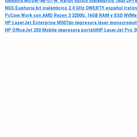
Gembird MUSW-4B-01-W: Ratón óptico inalámbrico 1600 DPI 
NGS Euphoria kit inalámbrico 2.4 GHz QWERTY español (ratón
PcCom Work con AMD Ryzen 3 3200G, 16GB RAM y SSD NVMe d
HP LaserJet Enterprise M507dn impresora láser monocromo
HP OfficeJet 250 Mobile impresora portátil
HP LaserJet Pro 3