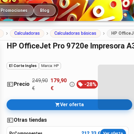
cipal
Promociones
Blog
Calculadoras
Calculadoras básicas
HP OfficeJ
HP OfficeJet Pro 9720e Impresora A
El Corte Ingles
Marca: HP
249,90
179,90
Precio
-
28
%
€
€
Ver oferta
Otras tiendas
212,33 €
PcComponentes
Ver oferta