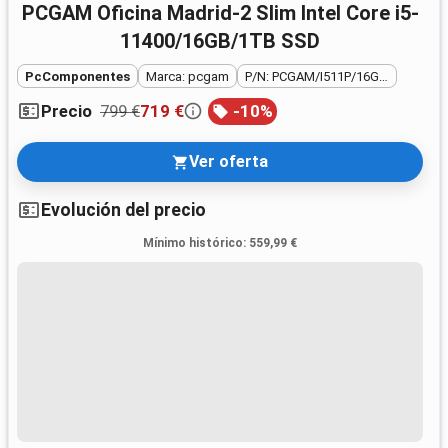
PCGAM Oficina Madrid-2 Slim Intel Core i5-
11400/16GB/1TB SSD
PcComponentes
Marca: pcgam
P/N: PCGAM/I511P/16G/1T/MAD2S
799 €
719 €
-
10
%
Precio
Ver oferta
Evolución del precio
Mínimo histórico
:
559,99 €