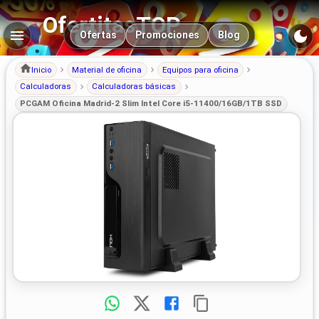
OfertitasTOP
Navegación principal
Ofertas
Promociones
Blog
Inicio
Material de oficina
Equipos para oficina
Calculadoras
Calculadoras básicas
PCGAM Oficina Madrid-2 Slim Intel Core i5-11400/16GB/1TB SSD