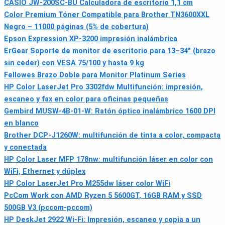
CASIO JW-200SC-BU Calculadora de escritorio 1,1 cm
Color Premium Tóner Compatible para Brother TN3600XXL
Negro – 11000 páginas (5% de cobertura)
Epson Expression XP-3200 impresión inalámbrica
ErGear Soporte de monitor de escritorio para 13–34" (brazo
sin ceder) con VESA 75/100 y hasta 9 kg
Fellowes Brazo Doble para Monitor Platinum Series
HP Color LaserJet Pro 3302fdw Multifunción: impresión,
escaneo y fax en color para oficinas pequeñas
Gembird MUSW-4B-01-W: Ratón óptico inalámbrico 1600 DPI
en blanco
Brother DCP-J1260W: multifunción de tinta a color, compacta
y conectada
HP Color Laser MFP 178nw: multifunción láser en color con
WiFi, Ethernet y dúplex
HP Color LaserJet Pro M255dw láser color WiFi
PcCom Work con AMD Ryzen 5 5600GT, 16GB RAM y SSD
500GB V3 (pccom-pccom)
HP DeskJet 2922 Wi-Fi: Impresión, escaneo y copia a un