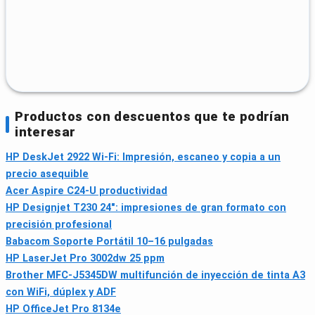
Productos con descuentos que te podrían
interesar
HP DeskJet 2922 Wi-Fi: Impresión, escaneo y copia a un
precio asequible
Acer Aspire C24-U productividad
HP Designjet T230 24": impresiones de gran formato con
precisión profesional
Babacom Soporte Portátil 10–16 pulgadas
HP LaserJet Pro 3002dw 25 ppm
Brother MFC-J5345DW multifunción de inyección de tinta A3
con WiFi, dúplex y ADF
HP OfficeJet Pro 8134e