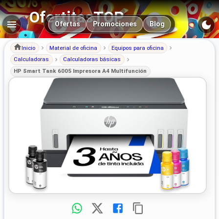
OfertitasTOP
Navegación principal
Ofertas
Promociones
Blog
Inicio
Material de oficina
Equipos para oficina
Calculadoras
Calculadoras básicas
HP Smart Tank 6005 Impresora A4 Multifunción