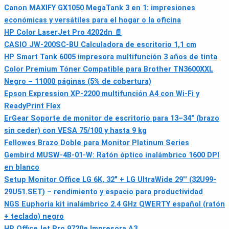
Canon MAXIFY GX1050 MegaTank 3 en 1: impresiones
económicas y versátiles para el hogar o la oficina
HP Color LaserJet Pro 4202dn 📄
CASIO JW-200SC-BU Calculadora de escritorio 1,1 cm
HP Smart Tank 6005 impresora multifunción 3 años de tinta
Color Premium Tóner Compatible para Brother TN3600XXL
Negro – 11000 páginas (5% de cobertura)
Epson Expression XP-2200 multifunción A4 con Wi‑Fi y
ReadyPrint Flex
ErGear Soporte de monitor de escritorio para 13–34" (brazo
sin ceder) con VESA 75/100 y hasta 9 kg
Fellowes Brazo Doble para Monitor Platinum Series
Gembird MUSW-4B-01-W: Ratón óptico inalámbrico 1600 DPI
en blanco
Setup Monitor Office LG 6K, 32" + LG UltraWide 29'' (32U99-
29U51.SET) – rendimiento y espacio para productividad
NGS Euphoria kit inalámbrico 2.4 GHz QWERTY español (ratón
+ teclado) negro
HP OfficeJet Pro 9720e Impresora A3