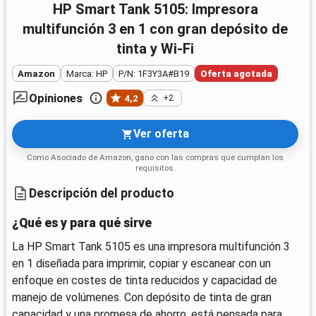
HP Smart Tank 5105: Impresora
multifunción 3 en 1 con gran depósito de
tinta y Wi‑Fi
Amazon
Marca: HP
P/N: 1F3Y3A#B19
Oferta agotada
Opiniones
4,2
+2
Ver oferta
Como Asociado de Amazon, gano con las compras que cumplan los
requisitos.
Descripción del producto
¿Qué es y para qué sirve
La HP Smart Tank 5105 es una impresora multifunción 3
en 1 diseñada para imprimir, copiar y escanear con un
enfoque en costes de tinta reducidos y capacidad de
manejo de volúmenes. Con depósito de tinta de gran
capacidad y una promesa de ahorro, está pensada para