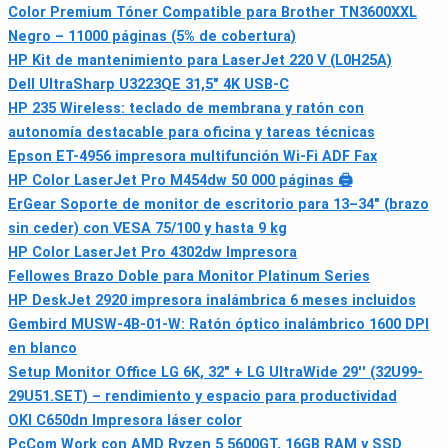
Color Premium Tóner Compatible para Brother TN3600XXL
Negro – 11000 páginas (5% de cobertura)
HP Kit de mantenimiento para LaserJet 220 V (L0H25A)
Dell UltraSharp U3223QE 31,5" 4K USB-C
HP 235 Wireless: teclado de membrana y ratón con
autonomía destacable para oficina y tareas técnicas
Epson ET-4956 impresora multifunción Wi‑Fi ADF Fax
HP Color LaserJet Pro M454dw 50 000 páginas 🖨
ErGear Soporte de monitor de escritorio para 13–34" (brazo
sin ceder) con VESA 75/100 y hasta 9 kg
HP Color LaserJet Pro 4302dw Impresora
Fellowes Brazo Doble para Monitor Platinum Series
HP DeskJet 2920 impresora inalámbrica 6 meses incluidos
Gembird MUSW-4B-01-W: Ratón óptico inalámbrico 1600 DPI
en blanco
Setup Monitor Office LG 6K, 32" + LG UltraWide 29'' (32U99-
29U51.SET) – rendimiento y espacio para productividad
OKI C650dn Impresora láser color
PcCom Work con AMD Ryzen 5 5600GT, 16GB RAM y SSD