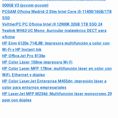
500GB V3 (pccom-pccom)
PCGAM Oficina Madrid-2 Slim Intel Core i5-11400/16GB/1TB
SSD
VolttierPC PC Oficina Intel i9 12900K 32GB 1TB SSD 24
Yealink WH63 UC Mono: Auricular inalámbrico DECT para
oficina
HP Envy 6120e 714L8B: Impresora multifunción a color con
Wi‑Fi y HP Instant Ink
HP OfficeJet Pro 8134e
HP Color Láser 150nw impresora Wi‑Fi
HP Color Laser MFP 178nw: multifunción láser en color con
WiFi, Ethernet y dúplex
HP Color LaserJet Enterprise M455dn: impresión láser a
color para entornos empresariales
HP LaserJet MFP M234d: Multifunción láser monocromo 29
ppm con dúplex