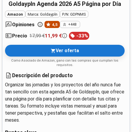
Goldaypln Agenda 2026 A5 Página por Día
Amazon
Marca: Goldaypln
P/N: GDPNMS
Opiniones
4,5
+448
17,99 €
11,99 €
-
33
%
Precio
Ver oferta
Como Asociado de Amazon, gano con las compras que cumplan los
requisitos.
Descripción del producto
Organizar las jornadas y los proyectos del año nunca fue
tan sencillo con esta agenda A5 de Goldaypln, que ofrece
una página por día para planificar con detalle tus citas y
tareas. Su formato incluye vistas mensual y anual para
tener perspectiva, y pestañas que facilitan el salto entre
meses.