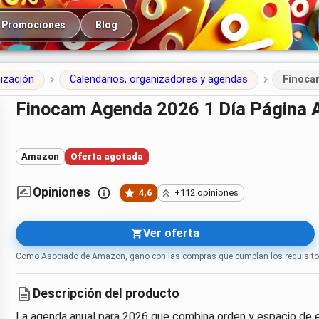
cipal
Promociones
Blog
nización
Calendarios, organizadores y agendas
Finoca
Finocam Agenda 2026 1 Día Página 
Amazon
Oferta agotada
Opiniones
4,6
+112 opiniones
Ver oferta
Como Asociado de Amazon, gano con las compras que cumplan los requisito
Descripción del producto
La agenda anual para 2026 que combina orden y espacio de esc