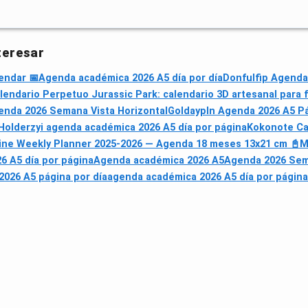
teresar
endar 📅
Agenda académica 2026 A5 día por día
Donfulfip Agenda
alendario Perpetuo Jurassic Park: calendario 3D artesanal para 
nda 2026 Semana Vista Horizontal
Goldaypln Agenda 2026 A5 Pá
Holderzyi agenda académica 2026 A5 día por página
Kokonote Ca
ine Weekly Planner 2025-2026 — Agenda 18 meses 13x21 cm 📓
M
6 A5 día por página
Agenda académica 2026 A5
Agenda 2026 Sem
026 A5 página por día
agenda académica 2026 A5 día por página