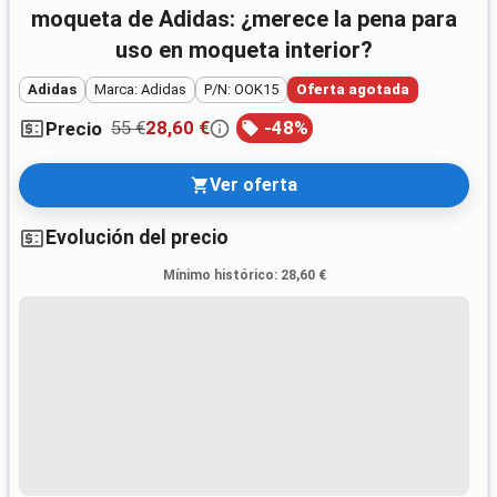
moqueta de Adidas: ¿merece la pena para
uso en moqueta interior?
Adidas
Marca: Adidas
P/N: OOK15
Oferta agotada
55 €
28,60 €
-
48
%
Precio
Ver oferta
Evolución del precio
Mínimo histórico
:
28,60 €