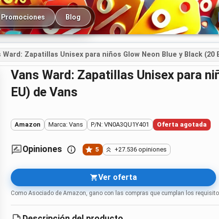
cipal
Promociones
Blog
 Ward: Zapatillas Unisex para niños Glow Neon Blue y Black (20 
Vans Ward: Zapatillas Unisex para niños Glow Neon Blue y Black (20
EU) de Vans
Amazon
Marca: Vans
P/N: VN0A3QU1Y401
Oferta agotada
Opiniones
5
+27.536 opiniones
Ver oferta
Como Asociado de Amazon, gano con las compras que cumplan los requisito
Descripción del producto