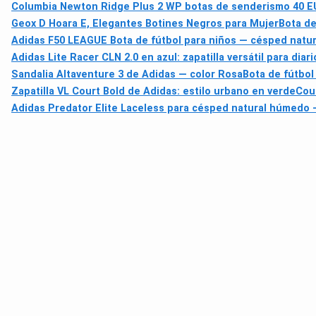
Columbia Newton Ridge Plus 2 WP botas de senderismo 40 E
Geox D Hoara E, Elegantes Botines Negros para Mujer
Bota de
Adidas F50 LEAGUE Bota de fútbol para niños — césped natura
Adidas Lite Racer CLN 2.0 en azul: zapatilla versátil para diar
Sandalia Altaventure 3 de Adidas — color Rosa
Bota de fútbol
Zapatilla VL Court Bold de Adidas: estilo urbano en verde
Coun
Adidas Predator Elite Laceless para césped natural húmedo –