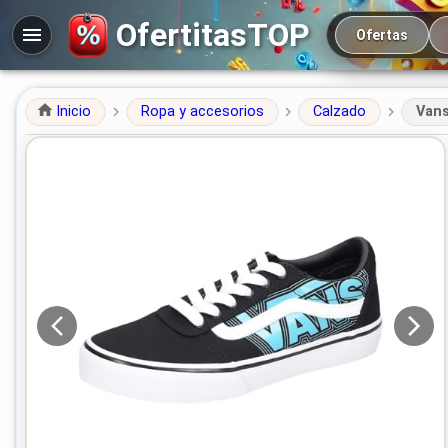
Navegación prin
OfertitasTOP
Ofertas
Inicio
Ropa y accesorios
Calzado
Vans