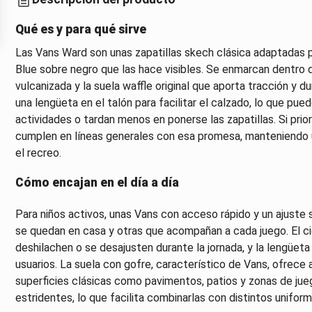
Qué es y para qué sirve
Las Vans Ward son unas zapatillas skech clásica adaptadas p
Blue sobre negro que las hace visibles. Se enmarcan dentro 
vulcanizada y la suela waffle original que aporta tracción y d
una lengüeta en el talón para facilitar el calzado, lo que pu
actividades o tardan menos en ponerse las zapatillas. Si prio
cumplen en líneas generales con esa promesa, manteniendo un
el recreo.
Cómo encajan en el día a día
Para niños activos, unas Vans con acceso rápido y un ajuste 
se quedan en casa y otras que acompañan a cada juego. El ci
deshilachen o se desajusten durante la jornada, y la lengüeta 
usuarios. La suela con gofre, característico de Vans, ofrece
superficies clásicas como pavimentos, patios y zonas de jue
estridentes, lo que facilita combinarlas con distintos unifor