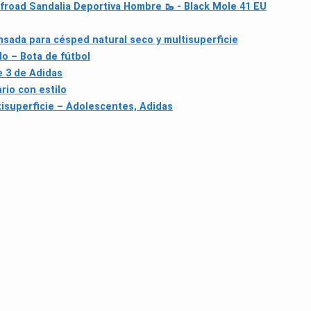
road Sandalia Deportiva Hombre 🥾 - Black Mole 41 EU
nsada para césped natural seco y multisuperficie
o – Bota de fútbol
e 3 de Adidas
rio con estilo
tisuperficie – Adolescentes, Adidas