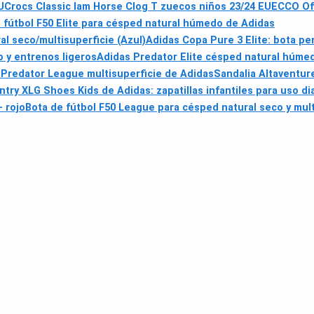
U
Crocs Classic Iam Horse Clog T zuecos niños 23/24 EU
ECCO Off
 fútbol F50 Elite para césped natural húmedo de Adidas
l seco/multisuperficie (Azul)
Adidas Copa Pure 3 Elite: bota pe
io y entrenos ligeros
Adidas Predator Elite césped natural húmed
 Predator League multisuperficie de Adidas
Sandalia Altaventur
try XLG Shoes Kids de Adidas: zapatillas infantiles para uso dia
 rojo
Bota de fútbol F50 League para césped natural seco y mul