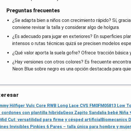
Preguntas frecuentes
¿Se adapta bien a niños con crecimiento rápido? Sí, gracia
conviene revisar la talla y considerar algo de holgura.
¿Es adecuado para jugar en exteriores? En superficies pl
intensos o rutas técnicas quizá se precisen modelos espe
¿Qué valor aporta la suela gofre? Ofrece tracción básica y 
¿Hay versiones con otros colores? Es frecuente encontrar
Neon Blue sobre negro es una opción destacada para quien 
teresar
mmy Hilfiger Vulc Core RWB Long Lace CVS FM0FM05813 Low Top
ordones con plantilla híbrida
Geox Zapito Sandalia bebé Niña 
 Cut: versatilidad para firme y césped artificial
Biomecanics D
s Invisibles Pinkies 6 Pares – talla única para hombre y muje