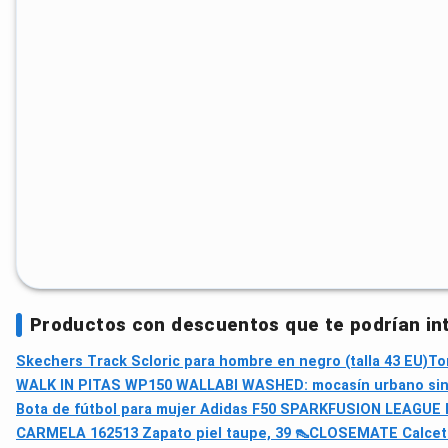
Productos con descuentos que te podrían in
Skechers Track Scloric para hombre en negro (talla 43 EU)
To
WALK IN PITAS WP150 WALLABI WASHED: mocasín urbano sin c
Bota de fútbol para mujer Adidas F50 SPARKFUSION LEAGUE Mid
CARMELA 162513 Zapato piel taupe, 39 👠
CLOSEMATE Calcetine