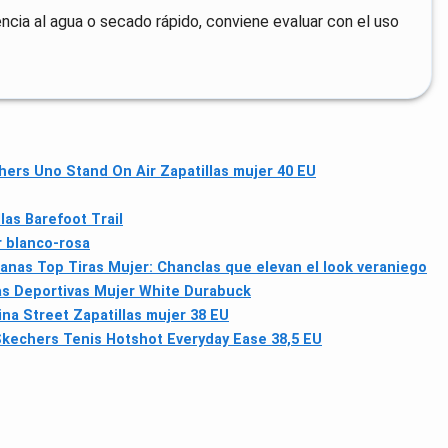
ncia al agua o secado rápido, conviene evaluar con el uso
ers Uno Stand On Air Zapatillas mujer 40 EU
as Barefoot Trail
r blanco-rosa
anas Top Tiras Mujer: Chanclas que elevan el look veraniego
as Deportivas Mujer White Durabuck
na Street Zapatillas mujer 38 EU
kechers Tenis Hotshot Everyday Ease 38,5 EU