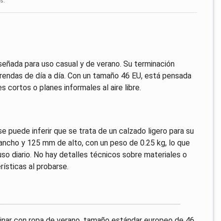
s.
eñada para uso casual y de verano. Su terminación
 prendas de día a día. Con un tamaño 46 EU, está pensada
 cortos o planes informales al aire libre.
e puede inferir que se trata de un calzado ligero para su
ncho y 125 mm de alto, con un peso de 0.25 kg, lo que
o diario. No hay detalles técnicos sobre materiales o
ísticas al probarse.
binar con ropa de verano, tamaño estándar europeo de 46