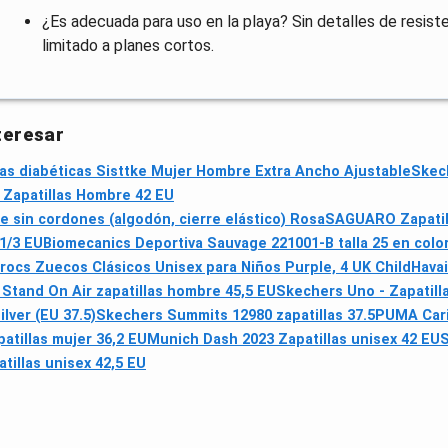
¿Es adecuada para uso en la playa? Sin detalles de resiste
limitado a planes cortos.
teresar
las diabéticas Sisttke Mujer Hombre Extra Ancho Ajustable
Skech
 Zapatillas Hombre 42 EU
in cordones (algodón, cierre elástico) Rosa
SAGUARO Zapatill
1/3 EU
Biomecanics Deportiva Sauvage 221001-B talla 25 en colo
rocs Zuecos Clásicos Unisex para Niños Purple, 4 UK Child
Havai
Stand On Air zapatillas hombre 45,5 EU
Skechers Uno - Zapatill
ver (EU 37.5)
Skechers Summits 12980 zapatillas 37.5
PUMA Cari
atillas mujer 36,2 EU
Munich Dash 2023 Zapatillas unisex 42 EU
S
illas unisex 42,5 EU