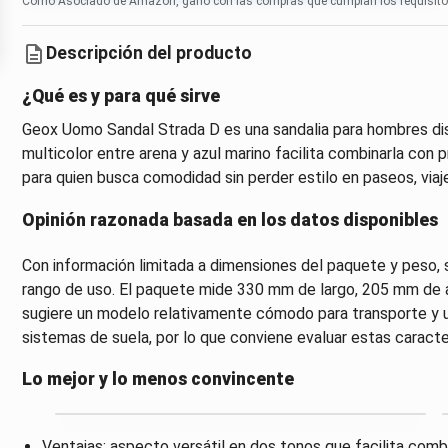
Como Asociado de Amazon, gano con las compras que cumplan los requisito
Descripción del producto
¿Qué es y para qué sirve
Geox Uomo Sandal Strada D es una sandalia para hombres dis
multicolor entre arena y azul marino facilita combinarla con
para quien busca comodidad sin perder estilo en paseos, viajes
Opinión razonada basada en los datos disponibles
Con información limitada a dimensiones del paquete y peso, s
rango de uso. El paquete mide 330 mm de largo, 205 mm de a
sugiere un modelo relativamente cómodo para transporte y us
sistemas de suela, por lo que conviene evaluar estas caracter
Lo mejor y lo menos convincente
Ventajas: aspecto versátil en dos tonos que facilita com