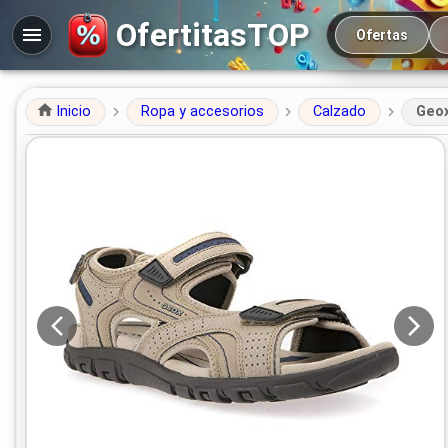
Navegación prin
OfertitasTOP
Ofertas
Inicio
Ropa y accesorios
Calzado
Geox