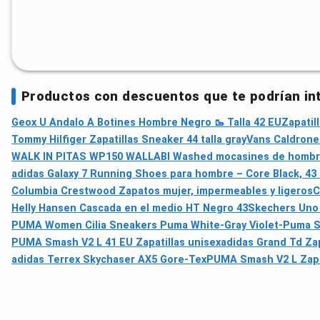
Productos con descuentos que te podrían in
Geox U Andalo A Botines Hombre Negro 🥾 Talla 42 EU
Zapatil
Tommy Hilfiger Zapatillas Sneaker 44 talla gray
Vans Caldrone
WALK IN PITAS WP150 WALLABI Washed mocasines de hombre s
adidas Galaxy 7 Running Shoes para hombre – Core Black, 43 
Columbia Crestwood Zapatos mujer, impermeables y ligeros
C
Helly Hansen Cascada en el medio HT Negro 43
Skechers Uno 
PUMA Women Cilia Sneakers Puma White-Gray Violet-Puma Sil
PUMA Smash V2 L 41 EU Zapatillas unisex
adidas Grand Td Zap
adidas Terrex Skychaser AX5 Gore-Tex
PUMA Smash V2 L Zapat