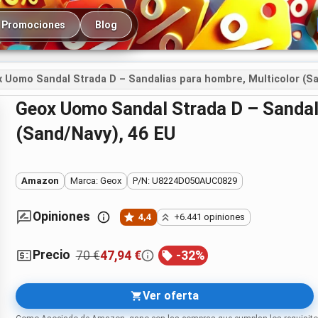
cipal
Promociones
Blog
 Uomo Sandal Strada D – Sandalias para hombre, Multicolor (Sa
Geox Uomo Sandal Strada D – Sandalias para hombre, Multicolor
(Sand/Navy), 46 EU
Amazon
Marca: Geox
P/N: U8224D050AUC0829
Opiniones
4,4
+6.441 opiniones
Precio
70 €
47,94 €
-
32
%
Ver oferta