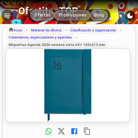
OfertitasTOP
Navegación principal
Ofertas
Promociones
Blog
Inicio
Material de oficina
Clasificación y organización
Calendarios, organizadores y agendas
Miquelrius Agenda 2026 semana vista A5+ 155x213 mm