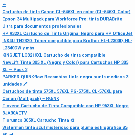
✒
Cartucho de tinta Canon CL-546XL en color (CL-546XL Color)
Epson 34 Multipack para Workforce Pro: tinta DURABrite
Ultra para documentos profesionales
HP 932XL Cartucho de Tinta Original Negro para HP OfficeJet
INK4U TN2320: Tóner compatible para Brother HL-L2300D, HL-
L2340DW y más
KINGJET LC3219XL Cartucho de tinta compatible
NewLift Tinta 305 XL (Negro y Color) para Cartuchos HP 305
XL — Pack 2
PARKER QUINKflow Recambios tinta negra punta mediana 3
unidades 🖊
Cartuchos de tinta 575XL 576XL PG-575XL CL-576XL para
Canon (Multipack) – RGiNK
Tinvend Cartucho de Tinta Compatible con HP 963XL Negro
3JA30AETV
Tiorumcs 305XL Cartucho Tinta 🎨
Waterman tinta azul misterioso para pluma estilográfica ✍️
50 ml