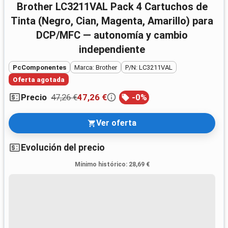
Brother LC3211VAL Pack 4 Cartuchos de
Tinta (Negro, Cian, Magenta, Amarillo) para
DCP/MFC — autonomía y cambio
independiente
PcComponentes
Marca: Brother
P/N: LC3211VAL
Oferta agotada
47,26 €
47,26 €
-
0
%
Precio
Ver oferta
Evolución del precio
Mínimo histórico
:
28,69 €