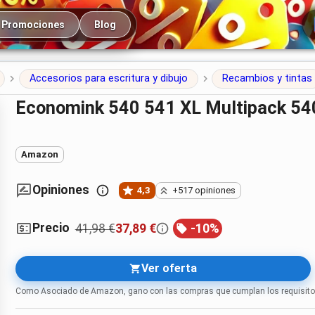
cipal
Promociones
Blog
Accesorios para escritura y dibujo
Recambios y tintas
Economink 540 541 XL Multipack 5
Amazon
Opiniones
4,3
+517 opiniones
Precio
41,98 €
37,89 €
-
10
%
Ver oferta
Como Asociado de Amazon, gano con las compras que cumplan los requisito