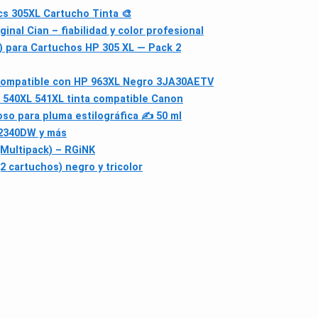
s 305XL Cartucho Tinta 🎨
inal Cian – fiabilidad y color profesional
r) para Cartuchos HP 305 XL — Pack 2
Compatible con HP 963XL Negro 3JA30AETV
 540XL 541XL tinta compatible Canon
oso para pluma estilográfica ✍️ 50 ml
L2340DW y más
Multipack) – RGiNK
 cartuchos) negro y tricolor