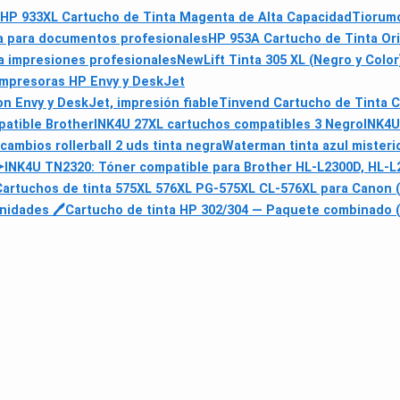
HP 933XL Cartucho de Tinta Magenta de Alta Capacidad
Tiorumc
ra para documentos profesionales
HP 953A Cartucho de Tinta Orig
ra impresiones profesionales
NewLift Tinta 305 XL (Negro y Colo
 Impresoras HP Envy y DeskJet
on Envy y DeskJet, impresión fiable
Tinvend Cartucho de Tinta 
patible Brother
INK4U 27XL cartuchos compatibles 3 Negro
INK4U
ambios rollerball 2 uds tinta negra
Waterman tinta azul misteri
✒
INK4U TN2320: Tóner compatible para Brother HL-L2300D, HL-
Cartuchos de tinta 575XL 576XL PG-575XL CL-576XL para Canon (
nidades 🖊
Cartucho de tinta HP 302/304 — Paquete combinado (2