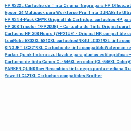
HP 932XL Cartucho de Tinta Original Negro para HP OfficeJet
Epson 34 Multipack para Workforce Pro: tinta DURABrite Ult
HP 924 4-Pack CMYK Original Ink Cartridge: cartuchos HP pa
HP 308 Tricolor (7FP20UE) – Cartucho de Tinta Original para
Cartucho HP 308 Negro (7FP21UE) - Original HP, compatible c
LeciRoba 580XXL 581XXL cartuchos
INK4U LC3219XL tinta com
KINGJET LC3219XL Cartucho de tinta compatible
Waterman rec
Parker Quink tintero azul lavable para plumas estilográficas 
Cartucho de tinta Canon CL-546XL en color (CL-546XL Color)
PARKER QUINKflow Recambios tinta negra punta mediana 3 u
Yowell LC421XL Cartuchos compatibles Brother