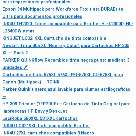
para impresiones profesionales
Epson 34 Multipack para Workforce Pro: tinta DURABrite
Ultra para documentos profesionales
INK4U TN2320: Tóner compatible para Brother HL-L2300D, HL-
L2340DW y más
KINGJET LC3219XL Cartucho de tinta compatible
NewLift Tinta 305 XL (Negro y Color) para Cartuchos HP 305
XL — Pack 2
PARKER QUINKflow Recambios tinta negra punta mediana 3
unidades 🖊
Cartuchos de tinta 575XL 576XL PG-575XL CL-576XL para
Canon (Multipack) – RGiNK
Parker Quink tintero azul lavable para plumas estilográficas
✒
HP 308 Tricolor (7FP20UE) – Cartucho de Tinta Original para
Impresoras HP Envy y DeskJet
LeciRoba 580XXL 581XXL cartuchos
INK4U LC3219XL tinta compatible Brother
INK4U 27XL cartuchos compatibles 3 Negro