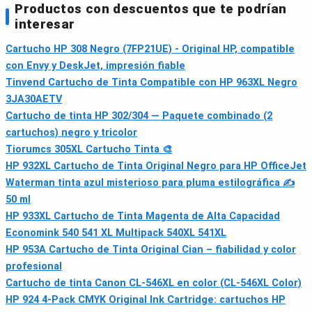
Productos con descuentos que te podrían
interesar
Cartucho HP 308 Negro (7FP21UE) - Original HP, compatible
con Envy y DeskJet, impresión fiable
Tinvend Cartucho de Tinta Compatible con HP 963XL Negro
3JA30AETV
Cartucho de tinta HP 302/304 — Paquete combinado (2
cartuchos) negro y tricolor
Tiorumcs 305XL Cartucho Tinta 🎨
HP 932XL Cartucho de Tinta Original Negro para HP OfficeJet
Waterman tinta azul misterioso para pluma estilográfica ✍️
50 ml
HP 933XL Cartucho de Tinta Magenta de Alta Capacidad
Economink 540 541 XL Multipack 540XL 541XL
HP 953A Cartucho de Tinta Original Cian – fiabilidad y color
profesional
Cartucho de tinta Canon CL-546XL en color (CL-546XL Color)
HP 924 4-Pack CMYK Original Ink Cartridge: cartuchos HP