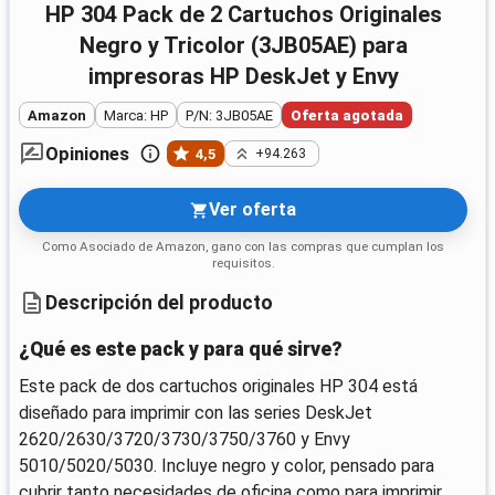
HP 304 Pack de 2 Cartuchos Originales
Negro y Tricolor (3JB05AE) para
impresoras HP DeskJet y Envy
Amazon
Marca: HP
P/N: 3JB05AE
Oferta agotada
Opiniones
4,5
+94.263
Ver oferta
Como Asociado de Amazon, gano con las compras que cumplan los
requisitos.
Descripción del producto
¿Qué es este pack y para qué sirve?
Este pack de dos cartuchos originales HP 304 está
diseñado para imprimir con las series DeskJet
2620/2630/3720/3730/3750/3760 y Envy
5010/5020/5030. Incluye negro y color, pensado para
cubrir tanto necesidades de oficina como para imprimir