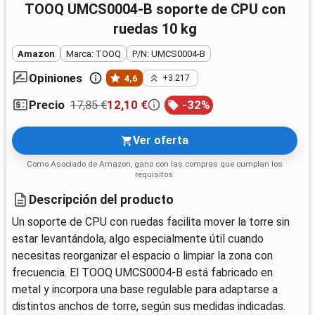
TOOQ UMCS0004-B soporte de CPU con
ruedas 10 kg
Amazon
Marca: TOOQ
P/N: UMCS0004-B
Opiniones
4,6
+3.217
17,85 €
12,10 €
-
32
%
Precio
Ver oferta
Como Asociado de Amazon, gano con las compras que cumplan los
requisitos.
Descripción del producto
Un soporte de CPU con ruedas facilita mover la torre sin
estar levantándola, algo especialmente útil cuando
necesitas reorganizar el espacio o limpiar la zona con
frecuencia. El TOOQ UMCS0004-B está fabricado en
metal y incorpora una base regulable para adaptarse a
distintos anchos de torre, según sus medidas indicadas.