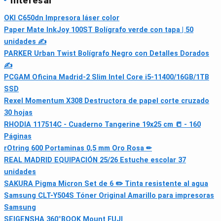
interesar
OKI C650dn Impresora láser color
Paper Mate InkJoy 100ST Bolígrafo verde con tapa | 50
unidades ✍
PARKER Urban Twist Bolígrafo Negro con Detalles Dorados
✍
PCGAM Oficina Madrid-2 Slim Intel Core i5-11400/16GB/1TB
SSD
Rexel Momentum X308 Destructora de papel corte cruzado
30 hojas
RHODIA 117514C - Cuaderno Tangerine 19x25 cm 📒 - 160
Páginas
rOtring 600 Portaminas 0,5 mm Oro Rosa ✏
REAL MADRID EQUIPACIÓN 25/26 Estuche escolar 37
unidades
SAKURA Pigma Micron Set de 6 ✏️ Tinta resistente al agua
Samsung CLT-Y504S Tóner Original Amarillo para impresoras
Samsung
SEIGENSHA 360°BOOK Mount FUJI