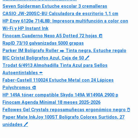
Seven Spiderman Estuche escolar 3 cremalleras
CASIO JW-200SC-BU Calculadora de escritorio 1,1 cm
HP Envy 6120e 714L8B: Impresora multifunción a color con
Wi‑Fi y HP Instant Ink
Finocam Cuaderno Nexo A5 Dotted 72 hojas 📒
RapID 73/10 galvanizadas 5000 grapas
Parker IM Bolígrafo Roller ✒️ Tinta negra, Estuche regalo
BIC Cristal Bolígrafos Azul, Caja de 50 🖊
Trodat 6/4913 Almohadilla Tinta Azul para Sellos
Autoentintables ✒
Faber-Castell 110024 Estuche Metal con 24 Lápices
Polychromos 🎨
HP 149A tóner compatible Skydo 149A W1490A 2900 p
Finocam Agenda Mínimal 18 meses 2025‑2026
Fellowes Gel Crystals reposamuñecas ergonómico negro 🖱
Paper Mate InkJoy 100ST Bolígrafo Colores Surtidos, 27
unidades 🖊