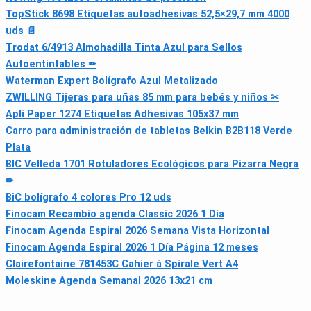
TopStick 8698 Etiquetas autoadhesivas 52,5×29,7 mm 4000
uds 📄
Trodat 6/4913 Almohadilla Tinta Azul para Sellos
Autoentintables ✒
Waterman Expert Bolígrafo Azul Metalizado
ZWILLING Tijeras para uñas 85 mm para bebés y niños ✂
Apli Paper 1274 Etiquetas Adhesivas 105x37 mm
Carro para administración de tabletas Belkin B2B118 Verde
Plata
BIC Velleda 1701 Rotuladores Ecológicos para Pizarra Negra
✏
BiC bolígrafo 4 colores Pro 12 uds
Finocam Recambio agenda Classic 2026 1 Día
Finocam Agenda Espiral 2026 Semana Vista Horizontal
Finocam Agenda Espiral 2026 1 Día Página 12 meses
Clairefontaine 781453C Cahier à Spirale Vert A4
Moleskine Agenda Semanal 2026 13x21 cm