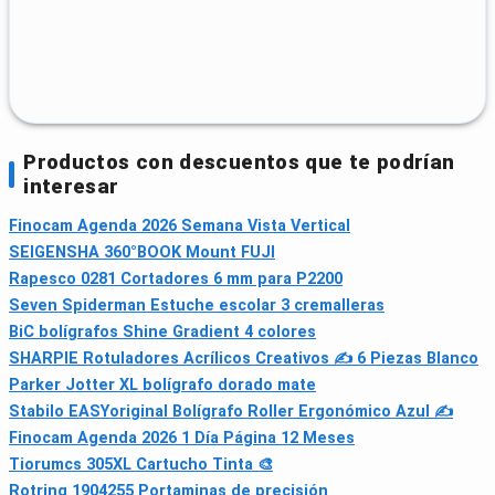
Productos con descuentos que te podrían
interesar
Finocam Agenda 2026 Semana Vista Vertical
SEIGENSHA 360°BOOK Mount FUJI
Rapesco 0281 Cortadores 6 mm para P2200
Seven Spiderman Estuche escolar 3 cremalleras
BiC bolígrafos Shine Gradient 4 colores
SHARPIE Rotuladores Acrílicos Creativos ✍️ 6 Piezas Blanco
Parker Jotter XL bolígrafo dorado mate
Stabilo EASYoriginal Bolígrafo Roller Ergonómico Azul ✍
Finocam Agenda 2026 1 Día Página 12 Meses
Tiorumcs 305XL Cartucho Tinta 🎨
Rotring 1904255 Portaminas de precisión