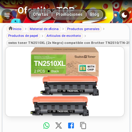
OfertitasTOP
Navegación principal
Ofertas
Promociones
Blog
Inicio
Material de oficina
Productos generales
Productos de papel
Artículos de escritorio
swiss toner TN2510XL (2x Negro) compatible con Brother TN2510/TN-251