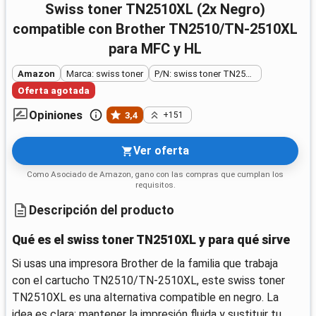
swiss toner TN2510XL (2x Negro)
compatible con Brother TN2510/TN-2510XL
para MFC y HL
Amazon
Marca: swiss toner
P/N: swiss toner TN2510XL
Oferta agotada
Opiniones
3,4
+151
Ver oferta
Como Asociado de Amazon, gano con las compras que cumplan los
requisitos.
Descripción del producto
Qué es el swiss toner TN2510XL y para qué sirve
Si usas una impresora Brother de la familia que trabaja
con el cartucho TN2510/TN-2510XL, este swiss toner
TN2510XL es una alternativa compatible en negro. La
idea es clara: mantener la impresión fluida y sustituir tu