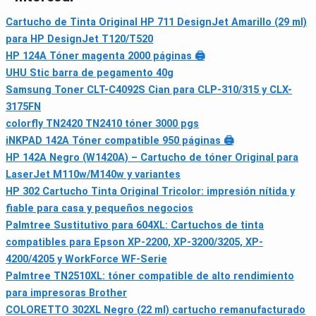
Cartucho de Tinta Original HP 711 DesignJet Amarillo (29 ml)
para HP DesignJet T120/T520
HP 124A Tóner magenta 2000 páginas 🖨
UHU Stic barra de pegamento 40g
Samsung Toner CLT-C4092S Cian para CLP-310/315 y CLX-
3175FN
colorfly TN2420 TN2410 tóner 3000 pgs
iNKPAD 142A Tóner compatible 950 páginas 🖨
HP 142A Negro (W1420A) – Cartucho de tóner Original para
LaserJet M110w/M140w y variantes
HP 302 Cartucho Tinta Original Tricolor: impresión nítida y
fiable para casa y pequeños negocios
Palmtree Sustitutivo para 604XL: Cartuchos de tinta
compatibles para Epson XP-2200, XP-3200/3205, XP-
4200/4205 y WorkForce WF-Serie
Palmtree TN2510XL: tóner compatible de alto rendimiento
para impresoras Brother
COLORETTO 302XL Negro (22 ml) cartucho remanufacturado