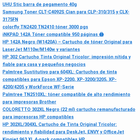
UHU Stic barra de pegamento 40g
Samsung Toner CLT-C4092S Cian para CLP-310/315 y CLX-
3175FN
colorfly TN2420 TN2410 tóner 3000 pgs
iNKPAD 142A Tóner compatible 950 páginas 🖨
HP 142A Negro (W1420A) – Cartucho de tóner Original para
LaserJet M110w/M140w y variantes
HP 302 Cartucho Tinta Original Tricolor: impresión nítida y
fiable para casa y pequeños negocios
Palmtree Sustitutivo para 604XL: Cartuchos de tinta
compatibles para Epson XP-2200, XP-3200/3205, XP-
4200/4205 y WorkForce WF-Serie
Palmtree TN2510XL: tóner compatible de alto rendimiento
para impresoras Brother
COLORETTO 302XL Negro (22 ml) cartucho remanufacturado
para impresoras HP compatibles
HP 302XL/304XL Cartucho de Tinta Original Tricolor:
rendimiento y fiabilidad para DeskJet, ENVY y OfficeJet
Kingjet 963 XL 4-pack compatibles HP