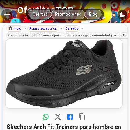
OfertitasTOP
Navegación principal
Ofertas
Promociones
Blog
Inicio
Ropa y accesorios
Calzado
Skechers Arch Fit Trainers para hombre en negro: comodidad y soporte pa
Skechers Arch Fit Trainers para hombre en