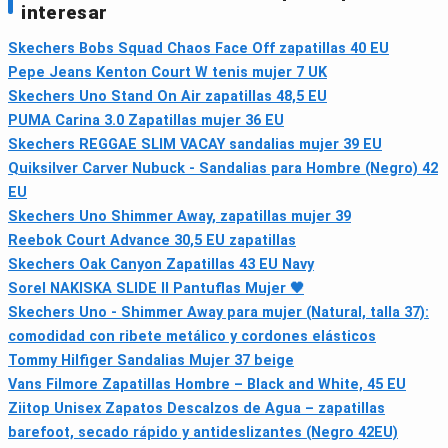
interesar
Skechers Bobs Squad Chaos Face Off zapatillas 40 EU
Pepe Jeans Kenton Court W tenis mujer 7 UK
Skechers Uno Stand On Air zapatillas 48,5 EU
PUMA Carina 3.0 Zapatillas mujer 36 EU
Skechers REGGAE SLIM VACAY sandalias mujer 39 EU
Quiksilver Carver Nubuck - Sandalias para Hombre (Negro) 42
EU
Skechers Uno Shimmer Away, zapatillas mujer 39
Reebok Court Advance 30,5 EU zapatillas
Skechers Oak Canyon Zapatillas 43 EU Navy
Sorel NAKISKA SLIDE II Pantuflas Mujer 🖤
Skechers Uno - Shimmer Away para mujer (Natural, talla 37):
comodidad con ribete metálico y cordones elásticos
Tommy Hilfiger Sandalias Mujer 37 beige
Vans Filmore Zapatillas Hombre – Black and White, 45 EU
Ziitop Unisex Zapatos Descalzos de Agua – zapatillas
barefoot, secado rápido y antideslizantes (Negro 42EU)