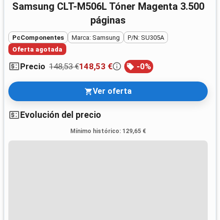
Samsung CLT-M506L Tóner Magenta 3.500
páginas
PcComponentes
Marca: Samsung
P/N: SU305A
Oferta agotada
148,53 €
148,53 €
-
0
%
Precio
Ver oferta
Evolución del precio
Mínimo histórico
:
129,65 €