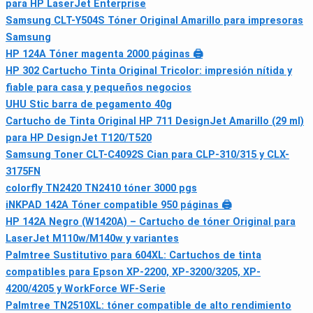
para HP LaserJet Enterprise
Samsung CLT-Y504S Tóner Original Amarillo para impresoras
Samsung
HP 124A Tóner magenta 2000 páginas 🖨
HP 302 Cartucho Tinta Original Tricolor: impresión nítida y
fiable para casa y pequeños negocios
UHU Stic barra de pegamento 40g
Cartucho de Tinta Original HP 711 DesignJet Amarillo (29 ml)
para HP DesignJet T120/T520
Samsung Toner CLT-C4092S Cian para CLP-310/315 y CLX-
3175FN
colorfly TN2420 TN2410 tóner 3000 pgs
iNKPAD 142A Tóner compatible 950 páginas 🖨
HP 142A Negro (W1420A) – Cartucho de tóner Original para
LaserJet M110w/M140w y variantes
Palmtree Sustitutivo para 604XL: Cartuchos de tinta
compatibles para Epson XP-2200, XP-3200/3205, XP-
4200/4205 y WorkForce WF-Serie
Palmtree TN2510XL: tóner compatible de alto rendimiento