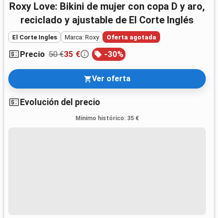
Roxy Love: Bikini de mujer con copa D y aro,
reciclado y ajustable de El Corte Inglés
El Corte Ingles
Marca: Roxy
Oferta agotada
50 €
35 €
-
30
%
Precio
Ver oferta
Evolución del precio
Mínimo histórico
:
35 €