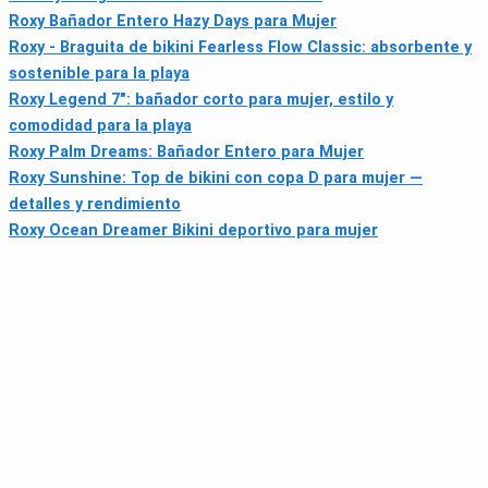
Roxy Bañador Entero Hazy Days para Mujer
Roxy - Braguita de bikini Fearless Flow Classic: absorbente y
sostenible para la playa
Roxy Legend 7": bañador corto para mujer, estilo y
comodidad para la playa
Roxy Palm Dreams: Bañador Entero para Mujer
Roxy Sunshine: Top de bikini con copa D para mujer —
detalles y rendimiento
Roxy Ocean Dreamer Bikini deportivo para mujer