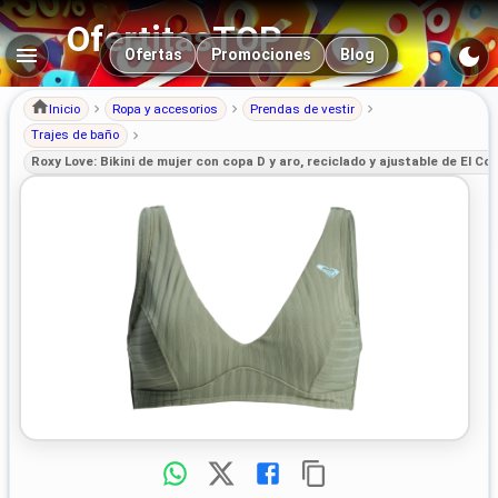
OfertitasTOP
Navegación principal
Ofertas
Promociones
Blog
Inicio
Ropa y accesorios
Prendas de vestir
Trajes de baño
Roxy Love: Bikini de mujer con copa D y aro, reciclado y ajustable de El Cor