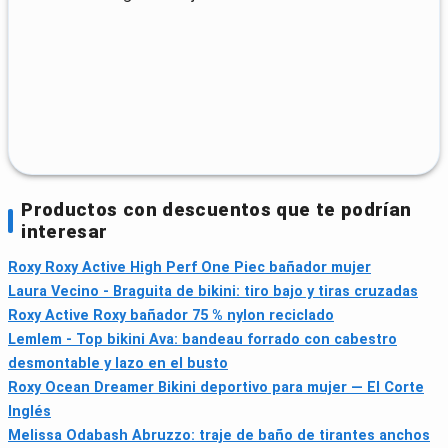
Productos con descuentos que te podrían
interesar
Roxy Roxy Active High Perf One Piec bañador mujer
Laura Vecino - Braguita de bikini: tiro bajo y tiras cruzadas
Roxy Active Roxy bañador 75 % nylon reciclado
Lemlem - Top bikini Ava: bandeau forrado con cabestro
desmontable y lazo en el busto
Roxy Ocean Dreamer Bikini deportivo para mujer — El Corte
Inglés
Melissa Odabash Abruzzo: traje de baño de tirantes anchos