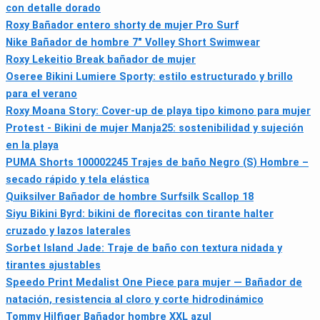
con detalle dorado
Roxy Bañador entero shorty de mujer Pro Surf
Nike Bañador de hombre 7" Volley Short Swimwear
Roxy Lekeitio Break bañador de mujer
Oseree Bikini Lumiere Sporty: estilo estructurado y brillo
para el verano
Roxy Moana Story: Cover-up de playa tipo kimono para mujer
Protest - Bikini de mujer Manja25: sostenibilidad y sujeción
en la playa
PUMA Shorts 100002245 Trajes de baño Negro (S) Hombre –
secado rápido y tela elástica
Quiksilver Bañador de hombre Surfsilk Scallop 18
Siyu Bikini Byrd: bikini de florecitas con tirante halter
cruzado y lazos laterales
Sorbet Island Jade: Traje de baño con textura nidada y
tirantes ajustables
Speedo Print Medalist One Piece para mujer — Bañador de
natación, resistencia al cloro y corte hidrodinámico
Tommy Hilfiger Bañador hombre XXL azul