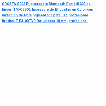
ORGSTA S002 Etiquetadora Bluetooth Portátil 300 dpi
Epson TM-C3500: Impresora de Etiquetas en Color con
inyección de tinta pigmentada para uso profesional
Brother T-E310BTVP Rotuladora 18 mm, profesional