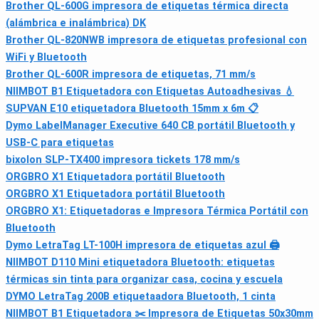
Brother QL-600G impresora de etiquetas térmica directa
(alámbrica e inalámbrica) DK
Brother QL-820NWB impresora de etiquetas profesional con
WiFi y Bluetooth
Brother QL-600R impresora de etiquetas, 71 mm/s
NIIMBOT B1 Etiquetadora con Etiquetas Autoadhesivas 💧
SUPVAN E10 etiquetadora Bluetooth 15mm x 6m 📋
Dymo LabelManager Executive 640 CB portátil Bluetooth y
USB-C para etiquetas
bixolon SLP-TX400 impresora tickets 178 mm/s
ORGBRO X1 Etiquetadora portátil Bluetooth
ORGBRO X1 Etiquetadora portátil Bluetooth
ORGBRO X1: Etiquetadoras e Impresora Térmica Portátil con
Bluetooth
Dymo LetraTag LT-100H impresora de etiquetas azul 🖨
NIIMBOT D110 Mini etiquetadora Bluetooth: etiquetas
térmicas sin tinta para organizar casa, cocina y escuela
DYMO LetraTag 200B etiquetaadora Bluetooth, 1 cinta
NIIMBOT B1 Etiquetadora ✂️ Impresora de Etiquetas 50x30mm