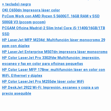
+ teclado) negro
OKI C650dn Impresora láser color
PcCom Work con AMD Ryzen 5 5600GT, 16GB RAM y SSD
500GB V3 (pccom-pccom)
PCGAM Oficina Madrid-2 Slim Intel Core i5-11400/16GB/1TB
SSD
HP LaserJet MFP M234d: Multifunción láser monocromo 29
ppm con dúplex
HP LaserJet Enterprise M507dn impresora láser monocromo
HP Color LaserJet Pro 3302fdw Multifunción: impresión,
escaneo y fax en color para oficinas pequeñas
HP Color Laser MFP 178nw: multifunción láser en color con
WiFi, Ethernet y dúplex
HP Color LaserJet Pro M255dw láser color WiFi
HP DeskJet 2922 Wi-Fi: Impresión, escaneo y copia a un
precio asequible