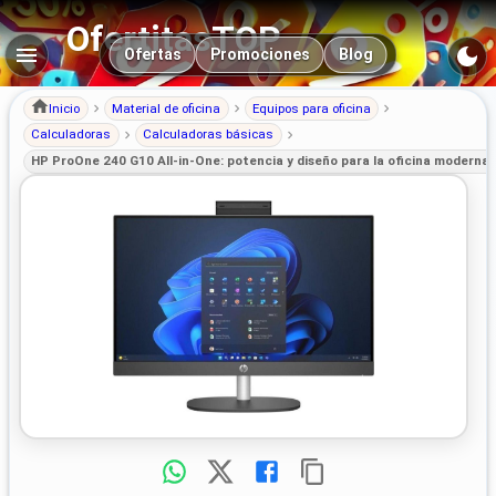
OfertitasTOP
Navegación principal
Ofertas
Promociones
Blog
Inicio
Material de oficina
Equipos para oficina
Calculadoras
Calculadoras básicas
HP ProOne 240 G10 All-in-One: potencia y diseño para la oficina moderna