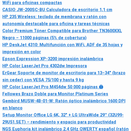
WiFi para oficinas compactas
CASIO JW-200SC-BU Calculadora de escritorio 1,1 cm
HP 235 Wireless: teclado de membrana y ratón con
autonomía destacable para oficina y tareas técnicas
Color Premium Tóner Compatible para Brother TN3600XXL
Negro – 11000 páginas (5% de cobertura)
HP DeskJet 4310: Multifunción con WiFi, ADF de 35 hojas y
impresión en color
Epson Expression XP-3200 impresión inalámbrica
HP Color LaserJet Pro 4302dw Impresora
ErGear Soporte de monitor de escritorio para 13–34" (brazo
sin ceder) con VESA 75/100 y hasta 9 kg
HP Color LaserJet Pro M454dw 50 000 páginas 🖨
Fellowes Brazo Doble para Monitor Platinum Series
Gembird MUSW-4B-01-W: Ratón óptico inalámbrico 1600 DPI
en blanco
Setup Monitor Office LG 6K, 32" + LG UltraWide 29'' (32U99-
29U51.SET) – rendimiento y espacio para productividad
NGS Euphoria kit inalámbrico 2.4 GHz QWERTY español (ratón