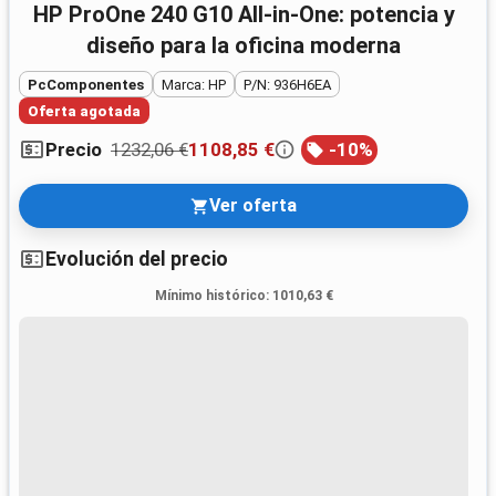
HP ProOne 240 G10 All-in-One: potencia y
diseño para la oficina moderna
PcComponentes
Marca: HP
P/N: 936H6EA
Oferta agotada
1232,06 €
1108,85 €
-
10
%
Precio
Ver oferta
Evolución del precio
Mínimo histórico
:
1010,63 €