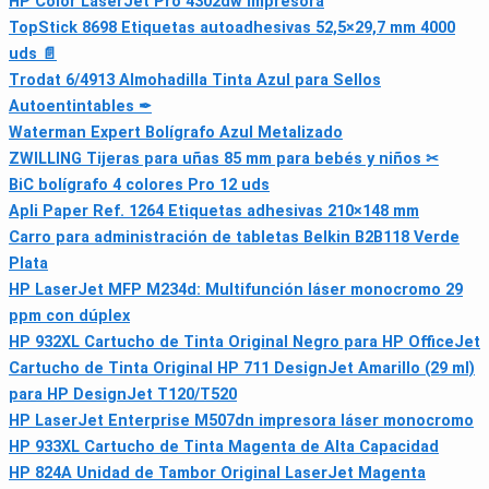
HP Color LaserJet Pro 4302dw Impresora
TopStick 8698 Etiquetas autoadhesivas 52,5×29,7 mm 4000
uds 📄
Trodat 6/4913 Almohadilla Tinta Azul para Sellos
Autoentintables ✒
Waterman Expert Bolígrafo Azul Metalizado
ZWILLING Tijeras para uñas 85 mm para bebés y niños ✂
BiC bolígrafo 4 colores Pro 12 uds
Apli Paper Ref. 1264 Etiquetas adhesivas 210×148 mm
Carro para administración de tabletas Belkin B2B118 Verde
Plata
HP LaserJet MFP M234d: Multifunción láser monocromo 29
ppm con dúplex
HP 932XL Cartucho de Tinta Original Negro para HP OfficeJet
Cartucho de Tinta Original HP 711 DesignJet Amarillo (29 ml)
para HP DesignJet T120/T520
HP LaserJet Enterprise M507dn impresora láser monocromo
HP 933XL Cartucho de Tinta Magenta de Alta Capacidad
HP 824A Unidad de Tambor Original LaserJet Magenta