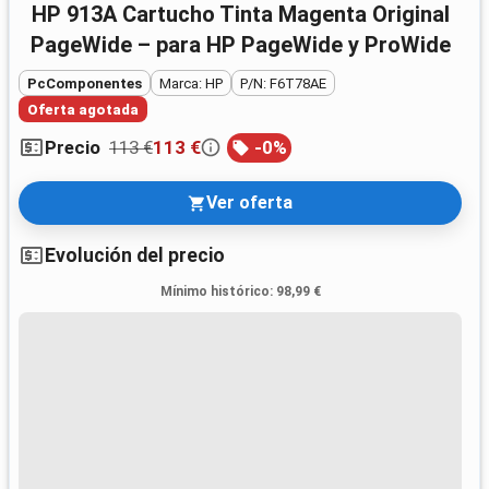
HP 913A Cartucho Tinta Magenta Original
PageWide – para HP PageWide y ProWide
PcComponentes
Marca: HP
P/N: F6T78AE
Oferta agotada
113 €
113 €
-
0
%
Precio
Ver oferta
Evolución del precio
Mínimo histórico
:
98,99 €