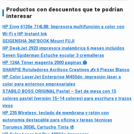
Productos con descuentos que te podrían
interesar
HP Envy 6120e 714L8B: Impresora multifunción a color con
Wi‑Fi y HP Instant Ink
SEIGENSHA 360°BOOK Mount FUJI
HP DeskJet 2920 impresora inalámbrica 6 meses incluidos
Seven Spiderman Estuche escolar 3 cremalleras
HP 124A Tóner magenta 2000 páginas 🖨
SHARPIE Rotuladores Acrílicos Creativos ✍️ 6 Piezas Blanco
HP Color LaserJet Enterprise M455dn: impresión láser a
color para entornos empresariales
STABILO BOSS ORIGINAL Pastel – Set de mesa con 15
colores pastel (versión 15–14 colores) para escritura y trazos
vivos
HP 235 Wireless: teclado de membrana y ratón con
autonomía destacable para oficina y tareas técnicas
Tiorumcs 305XL Cartucho Tinta 🎨