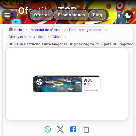
OfertitasTOP
Navegación principal
Ofertas
Promociones
Blog
Inicio
Material de oficina
Productos generales
Clips y clips cruzados
Clips
HP 913A Cartucho Tinta Magenta Original PageWide – para HP PageWide