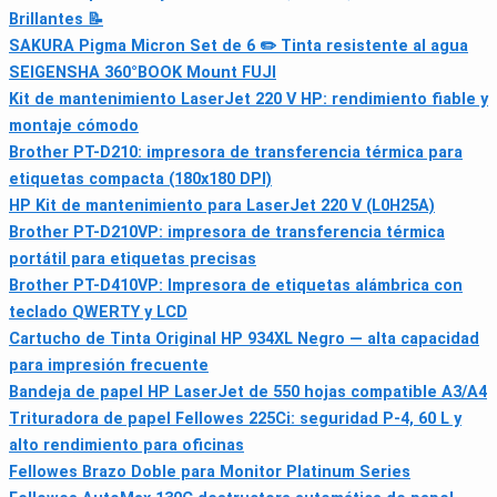
Brillantes 📝
SAKURA Pigma Micron Set de 6 ✏️ Tinta resistente al agua
SEIGENSHA 360°BOOK Mount FUJI
Kit de mantenimiento LaserJet 220 V HP: rendimiento fiable y
montaje cómodo
Brother PT-D210: impresora de transferencia térmica para
etiquetas compacta (180x180 DPI)
HP Kit de mantenimiento para LaserJet 220 V (L0H25A)
Brother PT-D210VP: impresora de transferencia térmica
portátil para etiquetas precisas
Brother PT-D410VP: Impresora de etiquetas alámbrica con
teclado QWERTY y LCD
Cartucho de Tinta Original HP 934XL Negro — alta capacidad
para impresión frecuente
Bandeja de papel HP LaserJet de 550 hojas compatible A3/A4
Trituradora de papel Fellowes 225Ci: seguridad P-4, 60 L y
alto rendimiento para oficinas
Fellowes Brazo Doble para Monitor Platinum Series