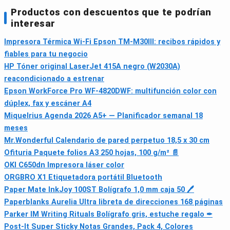
Productos con descuentos que te podrían
interesar
Impresora Térmica Wi‑Fi Epson TM-M30III: recibos rápidos y
fiables para tu negocio
HP Tóner original LaserJet 415A negro (W2030A)
reacondicionado a estrenar
Epson WorkForce Pro WF-4820DWF: multifunción color con
dúplex, fax y escáner A4
Miquelrius Agenda 2026 A5+ — Planificador semanal 18
meses
Mr.Wonderful Calendario de pared perpetuo 18,5 x 30 cm
Ofituria Paquete folios A3 250 hojas, 100 g/m² 📄
OKI C650dn Impresora láser color
ORGBRO X1 Etiquetadora portátil Bluetooth
Paper Mate InkJoy 100ST Bolígrafo 1,0 mm caja 50 🖊
Paperblanks Aurelia Ultra libreta de direcciones 168 páginas
Parker IM Writing Rituals Bolígrafo gris, estuche regalo ✒
Post-It Super Sticky Notas Grandes, Pack 4, Colores