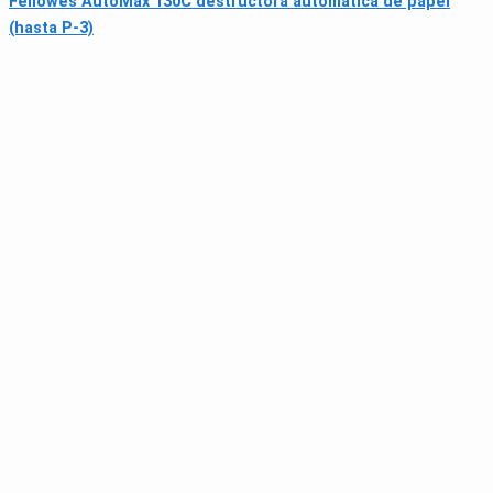
Fellowes AutoMax 130C destructora automática de papel
(hasta P-3)