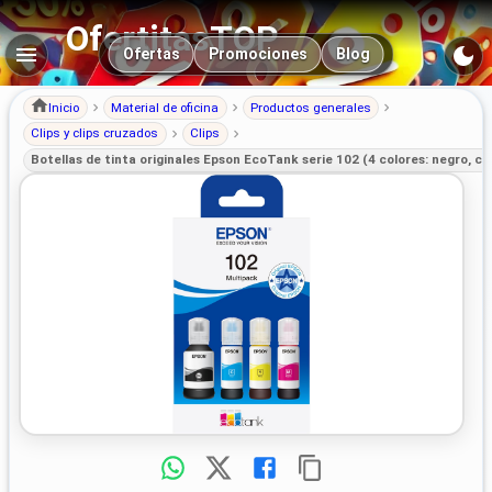
OfertitasTOP
Navegación principal
Ofertas
Promociones
Blog
Inicio
Material de oficina
Productos generales
Clips y clips cruzados
Clips
Botellas de tinta originales Epson EcoTank serie 102 (4 colores: negro, ci