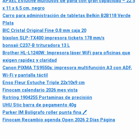
APXEL Estuche multiusos de pana con gran capacidad – 22.5
x 11 x 6.5 cm, negro
Carro para administración de tabletas Belkin B2B118 Verde
Plata
BIC Cristal Original Fine 0,8 mm caja 20
bixolon SLP-TX400 impresora tickets 178 mm/s
bonsaii C237-B trituradora 13 L
Brother HL-L1240W: Impresora láser WiFi para oficinas que
exigen rapidez y claridad
Canon PIXMA TS9550a: impresora multifunción A3 con ADF,
Wi‑Fi y pantalla táctil
Enso Fleur Estuche Triple 22x10x9 cm
Finocam calendario 2026 mes vista
Rotring 1904255 Portaminas de precisión
UHU Stic barra de pegamento 40g
Parker IM Bolígrafo roller punta fina 🖊
Finocam Recambio agenda Open 2026 2 Días Página