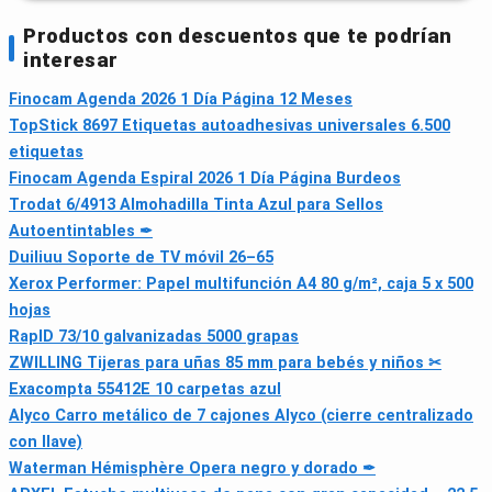
Productos con descuentos que te podrían
interesar
Finocam Agenda 2026 1 Día Página 12 Meses
TopStick 8697 Etiquetas autoadhesivas universales 6.500
etiquetas
Finocam Agenda Espiral 2026 1 Día Página Burdeos
Trodat 6/4913 Almohadilla Tinta Azul para Sellos
Autoentintables ✒
Duiliuu Soporte de TV móvil 26–65
Xerox Performer: Papel multifunción A4 80 g/m², caja 5 x 500
hojas
RapID 73/10 galvanizadas 5000 grapas
ZWILLING Tijeras para uñas 85 mm para bebés y niños ✂
Exacompta 55412E 10 carpetas azul
Alyco Carro metálico de 7 cajones Alyco (cierre centralizado
con llave)
Waterman Hémisphère Opera negro y dorado ✒