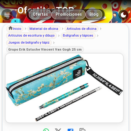
OfertitasTOP
Navegación principal
Ofertas
Promociones
Blog
Inicio
Material de oficina
Artículos de oficina
Artículos de escritura y dibujo
Bolígrafos y lápices
Juegos de bolígrafo y lápiz
Grupo Erik Estuche Vincent Van Gogh 25 cm