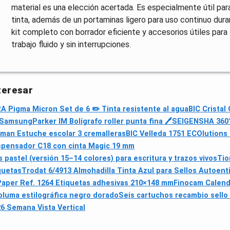
material es una elección acertada. Es especialmente útil para
tinta, además de un portaminas ligero para uso continuo duran
kit completo con borrador eficiente y accesorios útiles para 
trabajo fluido y sin interrupciones.
teresar
 Pigma Micron Set de 6 ✏️ Tinta resistente al agua
BIC Cristal
s Samsung
Parker IM Bolígrafo roller punta fina 🖊
SEIGENSHA 360
man Estuche escolar 3 cremalleras
BIC Velleda 1751 ECOlutions
spensador C18 con cinta Magic 19 mm
astel (versión 15–14 colores) para escritura y trazos vivos
Tio
quetas
Trodat 6/4913 Almohadilla Tinta Azul para Sellos Autoent
Paper Ref. 1264 Etiquetas adhesivas 210×148 mm
Finocam Calend
pluma estilográfica negro dorado
Seis cartuchos recambio sell
6 Semana Vista Vertical