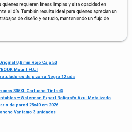
 quienes requieren líneas limpias y alta opacidad en
te el día. También resulta ideal para quienes aprecian un
trabajos de diseño y estudio, manteniendo un flujo de
 Original 0,8 mm Rojo Caja 50
°BOOK Mount FUJI
 rotuladores de pizarra Negro 12 uds
rumcs 305XL Cartucho Tinta 🎨
intables ✒
Waterman Expert Bolígrafo Azul Metalizado
ario de pared 25x40 cm 2026
o ancho Vantamo 3 unidades