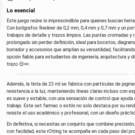
Lo esencial
Este juego reúne lo imprescindible para quienes buscan herram
Con bolígrafos fineliner de 0,2 mm, 0,4 mm y 0,7 mm y un po
trabajos de detalle y trazos limpios. Las puntas cromadas y 
prolongado sin perder definición, ideal para bocetos, diagra
borrador y accesorios que amplían su versatilidad, facilitand
opción fiable para estudiantes de ingeniería, arquitectura y d
trazo 😌✏️.
Además, la tinta de 23 ml se fabrica con partículas de pigme
resistencia a la luz, manteniendo líneas claras incluso con ex
es suave y estable, con una sensación de control que ayuda 
trabajo. Este set farmac o estilo no solo destaca por su re
resiste el uso académico y profesional, con un diseño prácti
En definitiva, si necesitas un conjunto que combine precisión, d
con facilidad, este rOtring te acompaña en cada paso del pro