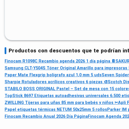
Productos con descuentos que te podrían in
Finocam R1098C Recambio agenda 2026 1 día página 📔
SAKURA
Samsung CLT-Y504S Tóner Original Amarillo para impresora
Paper Mate Flexgrip bolígrafo azul 1,0 mm 5 uds
Seven Spider
Sharpie Rotuladores acrílicos creativos 6 piezas 🎨
Scotch Di
STABILO BOSS ORIGINAL Pastel – Set de mesa con 15 colores p
TopStick 8697 Etiquetas autoadhesivas universales 6.500 eti
ZWILLING Tijeras para uñas 85 mm para bebés y niños ✂
Apli 
Papel etiquetas térmicas NETUM 50x25mm 5 rollos
Parker IM 
Finocam Recambio Anual 2026 Día Página
Finocam Agenda 202