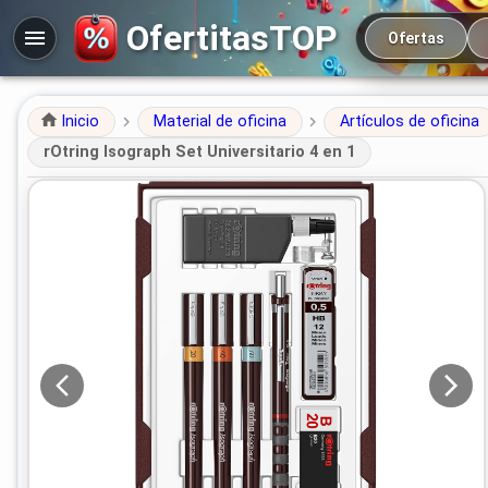
Navegación prin
OfertitasTOP
Ofertas
Inicio
Material de oficina
Artículos de oficina
rOtring Isograph Set Universitario 4 en 1