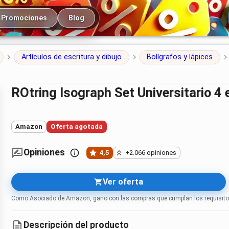
cipal
Promociones
Blog
Artículos de escritura y dibujo
Bolígrafos y lápices
rOtring Isograph Set Universitario 4 
Amazon
Oferta agotada
Opiniones
4,5
+2.066 opiniones
Ver oferta
Como Asociado de Amazon, gano con las compras que cumplan los requisito
Descripción del producto