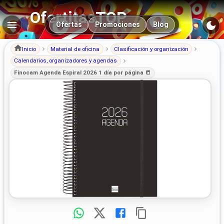
OfertitasTOP
Navegación principal
Ofertas
Promociones
Blog
Inicio
Material de oficina
Clasificación y organización
Calendarios, organizadores y agendas
Finocam Agenda Espiral 2026 1 día por página 📒