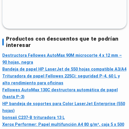
Productos con descuentos que te podrían
interesar
Destructora Fellowes AutoMax 90M microcorte 4 x 12 mm –
90 hojas, negra
Bandeja de papel HP LaserJet de 550 hojas compatible A3/A4
Trituradora de papel Fellowes 225Ci: seguridad P-4, 60 L y
alto rendimiento para oficinas
Fellowes AutoMax 130C destructora automática de papel
(hasta P-3)
HP bandeja de soportes para Color LaserJet Enterprise (550
hojas)
bonsaii C237-B trituradora 13 L
Xerox Performer: Papel multifunción A4 80 g/m², caja 5 x 500