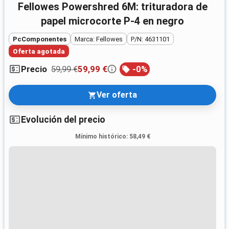
Fellowes Powershred 6M: trituradora de
papel microcorte P-4 en negro
PcComponentes
Marca: Fellowes
P/N: 4631101
Oferta agotada
59,99 €
59,99 €
-
0
%
Precio
Ver oferta
Evolución del precio
Mínimo histórico
:
58,49 €