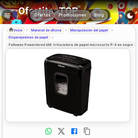
OfertitasTOP
Navegación principal
Ofertas
Promociones
Blog
Inicio
Material de oficina
Manipulación del papel
Emparejadoras de papel
Fellowes Powershred 6M: trituradora de papel microcorte P-4 en negro