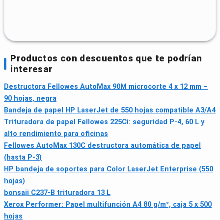
Productos con descuentos que te podrían
interesar
Destructora Fellowes AutoMax 90M microcorte 4 x 12 mm –
90 hojas, negra
Bandeja de papel HP LaserJet de 550 hojas compatible A3/A4
Trituradora de papel Fellowes 225Ci: seguridad P-4, 60 L y
alto rendimiento para oficinas
Fellowes AutoMax 130C destructora automática de papel
(hasta P-3)
HP bandeja de soportes para Color LaserJet Enterprise (550
hojas)
bonsaii C237-B trituradora 13 L
Xerox Performer: Papel multifunción A4 80 g/m², caja 5 x 500
hojas