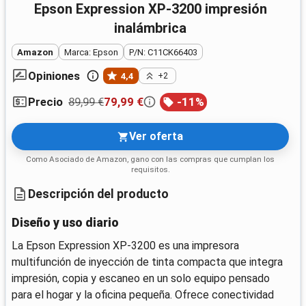
Epson Expression XP-3200 impresión
inalámbrica
Amazon
Marca: Epson
P/N: C11CK66403
Opiniones
4,4
+2
89,99 €
79,99 €
-
11
%
Precio
Ver oferta
Como Asociado de Amazon, gano con las compras que cumplan los
requisitos.
Descripción del producto
Diseño y uso diario
La Epson Expression XP-3200 es una impresora
multifunción de inyección de tinta compacta que integra
impresión, copia y escaneo en un solo equipo pensado
para el hogar y la oficina pequeña. Ofrece conectividad