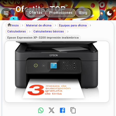
OfertitasTOP
Navegación principal
Ofertas
Promociones
Blog
Inicio
Material de oficina
Equipos para oficina
Calculadoras
Calculadoras básicas
Epson Expression XP-3200 impresión inalámbrica