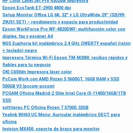
HP Color LaserJet Pro 4302dw Impresora
Epson EcoTank ET‑2950 4800 dpi
Setup Monitor Office LG 6K, 32" + LG UltraWide 29'' (32U99-
29U51.SET) – rendimiento y espacio para productividad
Epson WorkForce Pro WF-4820DWF: multifunción color con
dúplex, fax y escáner A4
NGS Euphoria kit inalámbrico 2.4 GHz QWERTY español (ratón
+ teclado) negro
Impresora Térmica Wi‑Fi Epson TM-M30III: recibos rápidos y
fiables para tu negocio
OKI C650dn Impresora láser color
PcCom Work con AMD Ryzen 5 5600GT, 16GB RAM y SSD
500GB V3 (pccom-pccom)
PCGAM Oficina Madrid-2 Slim Intel Core i5-11400/16GB/1TB
SSD
volttierpc PC Oficina Ryzen 7 5700G 32GB
Yealink WH63 UC Mono: Auricular inalámbrico DECT para
oficina
Invision MX450: soporte de brazo para monitor