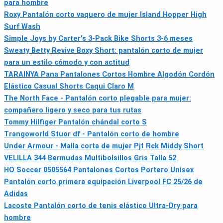
para hombre
Roxy Pantalón corto vaquero de mujer Island Hopper High
Surf Wash
Simple Joys by Carter's 3-Pack Bike Shorts 3-6 meses
Sweaty Betty Revive Boxy Short: pantalón corto de mujer
para un estilo cómodo y con actitud
TARAINYA Pana Pantalones Cortos Hombre Algodón Cordón
Elástico Casual Shorts Caqui Claro M
The North Face - Pantalón corto plegable para mujer:
compañero ligero y seco para tus rutas
Tommy Hilfiger Pantalón chándal corto S
Trangoworld Stuor df - Pantalón corto de hombre
Under Armour - Malla corta de mujer Pjt Rck Middy Short
VELILLA 344 Bermudas Multibolsillos Gris Talla 52
HO Soccer 0505564 Pantalones Cortos Portero Unisex
Pantalón corto primera equipación Liverpool FC 25/26 de
Adidas
Lacoste Pantalón corto de tenis elástico Ultra-Dry para
hombre