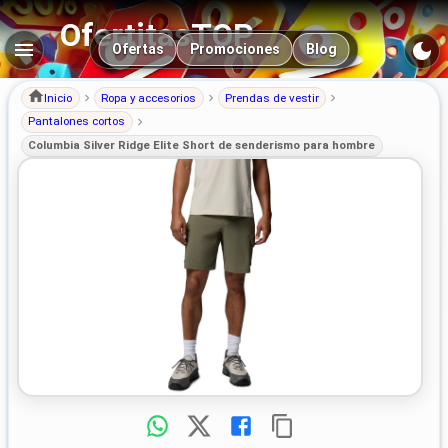
OfertitasTOP
Navegación principal
Ofertas
Promociones
Blog
Inicio
Ropa y accesorios
Prendas de vestir
Pantalones cortos
Columbia Silver Ridge Elite Short de senderismo para hombre