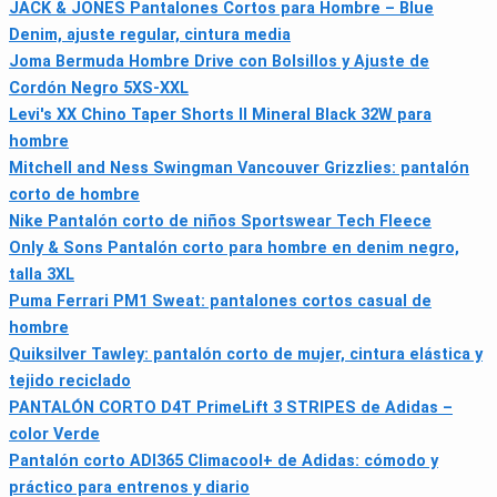
JACK & JONES Pantalones Cortos para Hombre – Blue
Denim, ajuste regular, cintura media
Joma Bermuda Hombre Drive con Bolsillos y Ajuste de
Cordón Negro 5XS-XXL
Levi's XX Chino Taper Shorts II Mineral Black 32W para
hombre
Mitchell and Ness Swingman Vancouver Grizzlies: pantalón
corto de hombre
Nike Pantalón corto de niños Sportswear Tech Fleece
Only & Sons Pantalón corto para hombre en denim negro,
talla 3XL
Puma Ferrari PM1 Sweat: pantalones cortos casual de
hombre
Quiksilver Tawley: pantalón corto de mujer, cintura elástica y
tejido reciclado
PANTALÓN CORTO D4T PrimeLift 3 STRIPES de Adidas –
color Verde
Pantalón corto ADI365 Climacool+ de Adidas: cómodo y
práctico para entrenos y diario