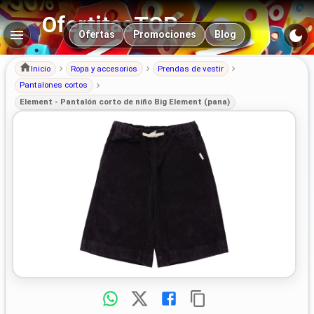
OfertitasTOP
Navegación principal
Ofertas
Promociones
Blog
Inicio
Ropa y accesorios
Prendas de vestir
Pantalones cortos
Element - Pantalón corto de niño Big Element (pana)