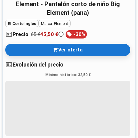
Element - Pantalón corto de niño Big
Element (pana)
El Corte Ingles
Marca: Element
65 €
45,50 €
-
30
%
Precio
Ver oferta
Evolución del precio
Mínimo histórico
:
32,50 €