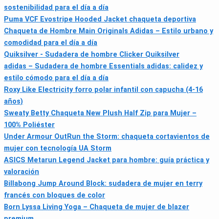
sostenibilidad para el día a día
Puma VCF Evostripe Hooded Jacket chaqueta deportiva
Chaqueta de Hombre Main Originals Adidas – Estilo urbano y
comodidad para el día a día
Quiksilver - Sudadera de hombre Clicker Quiksilver
adidas – Sudadera de hombre Essentials adidas: calidez y
estilo cómodo para el día a día
Roxy Like Electricity forro polar infantil con capucha (4-16
años)
Sweaty Betty Chaqueta New Plush Half Zip para Mujer –
100% Poliéster
Under Armour OutRun the Storm: chaqueta cortavientos de
mujer con tecnología UA Storm
ASICS Metarun Legend Jacket para hombre: guía práctica y
valoración
Billabong Jump Around Block: sudadera de mujer en terry
francés con bloques de color
Born Lyssa Living Yoga – Chaqueta de mujer de blazer
premium