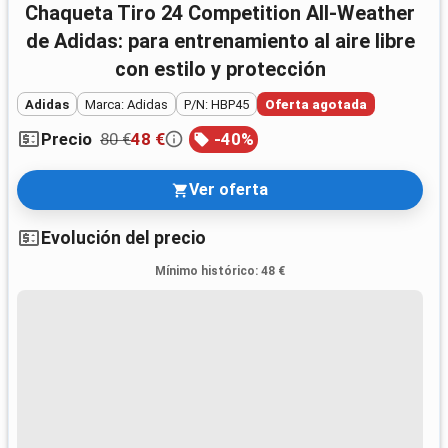
Chaqueta Tiro 24 Competition All-Weather
de Adidas: para entrenamiento al aire libre
con estilo y protección
Adidas
Marca: Adidas
P/N: HBP45
Oferta agotada
80 €
48 €
-
40
%
Precio
Ver oferta
Evolución del precio
Mínimo histórico
:
48 €