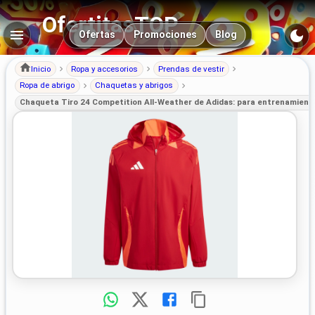
OfertitasTOP
Navegación principal
Ofertas
Promociones
Blog
Inicio
Ropa y accesorios
Prendas de vestir
Ropa de abrigo
Chaquetas y abrigos
Chaqueta Tiro 24 Competition All-Weather de Adidas: para entrenamiento a