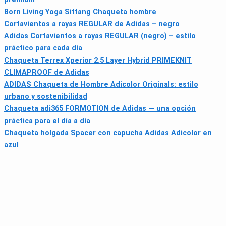
Born Living Yoga Sittang Chaqueta hombre
Cortavientos a rayas REGULAR de Adidas – negro
Adidas Cortavientos a rayas REGULAR (negro) – estilo
práctico para cada día
Chaqueta Terrex Xperior 2.5 Layer Hybrid PRIMEKNIT
CLIMAPROOF de Adidas
ADIDAS Chaqueta de Hombre Adicolor Originals: estilo
urbano y sostenibilidad
Chaqueta adi365 FORMOTION de Adidas — una opción
práctica para el día a día
Chaqueta holgada Spacer con capucha Adidas Adicolor en
azul