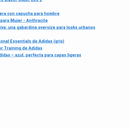
dera con capucha para hombre
ara Mujer - Anthracite
iva: una gabardina oversize para looks urbanos
nal Essentials de Adidas (gris)
 Training de Adidas
idas – azul, perfecta para capas ligeras