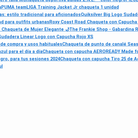
a
PUMA teamLIGA Training Jacket Jr chaqueta 1 unidad
 estilo tradicional para aficionados
Quiksilver Big Logo Suda
d para outfits urbanas
Roxy Coast Road Chaqueta con Capucha p
 Chaqueta de Mujer Elegante 🌙
The Frankie Shop - Gabardina R
udadera Linear Logo con Capucha Rojo XS
 de compra y usos habituales
Chaqueta de punto de canalé Seaso
ul para el día a día
Chaqueta con capucha AEROREADY Made for
gro, para tus sesiones 2024
Chaqueta con capucha Tiro 25 de Ad
ul