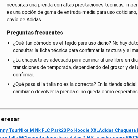
necesitas una prenda con altas prestaciones técnicas, imper
es una opción de gama de entrada-media para uso cotidiano, co
envío de Adidas.
Preguntas frecuentes
¿Qué tan cómodo es el tejido para uso diario? No hay dat
consultar la ficha técnica para confirmar la textura y el 
¿La chaqueta es adecuada para caminar al aire libre en d
transiciones de temporada, dependiendo del grosor y del a
confirmar.
¿Qué pasa si la talla no es la correcta? En la tienda oficia
cambiar o devolver la prenda si no queda como esperabas
teresar
unny Tour
Nike M Nk FLC Park20 Po Hoodie XXL
Adidas Chaqueta 
ro talla M
Chaqueta deportiva adidas Z.N.E. – color negro
PIECE