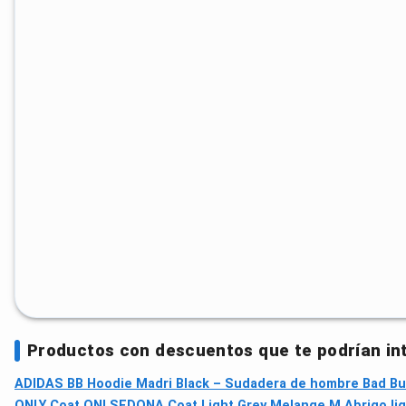
Productos con descuentos que te podrían in
ADIDAS BB Hoodie Madri Black – Sudadera de hombre Bad B
ONLY Coat ONLSEDONA Coat Light Grey Melange M Abrigo lige