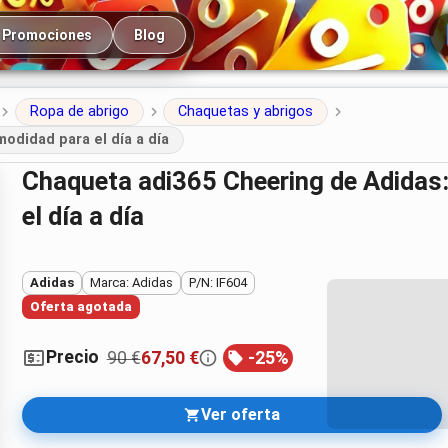
cipal
Promociones
Blog
Ropa de abrigo
Chaquetas y abrigos
odidad para el día a día
Chaqueta adi365 Cheering de Adidas: estilo discreto y comodidad para
el día a día
Adidas
Marca: Adidas
P/N: IF604
Oferta agotada
Precio
90 €
67,50 €
-
25
%
Ver oferta