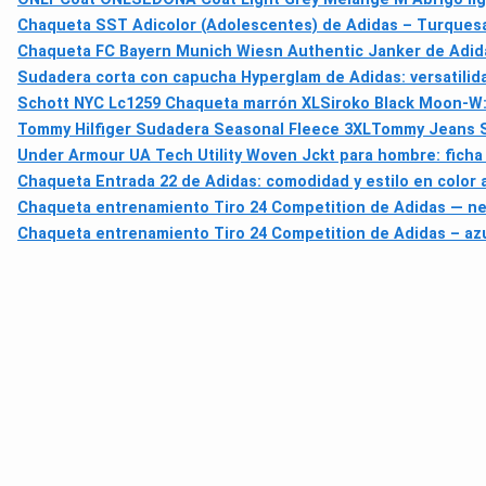
Chaqueta SST Adicolor (Adolescentes) de Adidas – Turques
Chaqueta FC Bayern Munich Wiesn Authentic Janker de Adidas:
Sudadera corta con capucha Hyperglam de Adidas: versatilida
Schott NYC Lc1259 Chaqueta marrón XL
Siroko Black Moon-W:
Tommy Hilfiger Sudadera Seasonal Fleece 3XL
Tommy Jeans S
Under Armour UA Tech Utility Woven Jckt para hombre: ficha
Chaqueta Entrada 22 de Adidas: comodidad y estilo en color az
Chaqueta entrenamiento Tiro 24 Competition de Adidas — ne
Chaqueta entrenamiento Tiro 24 Competition de Adidas – az