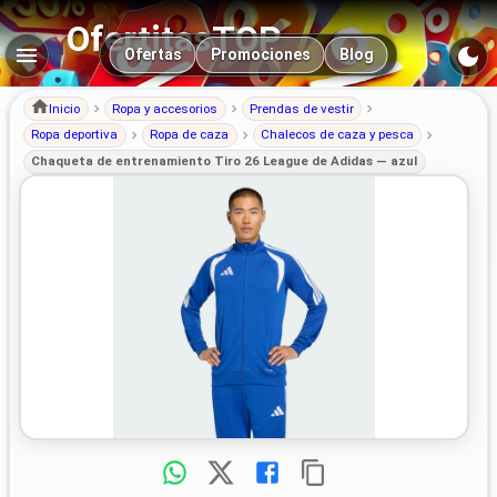
OfertitasTOP
Navegación principal
Ofertas
Promociones
Blog
Inicio
Ropa y accesorios
Prendas de vestir
Ropa deportiva
Ropa de caza
Chalecos de caza y pesca
Chaqueta de entrenamiento Tiro 26 League de Adidas — azul