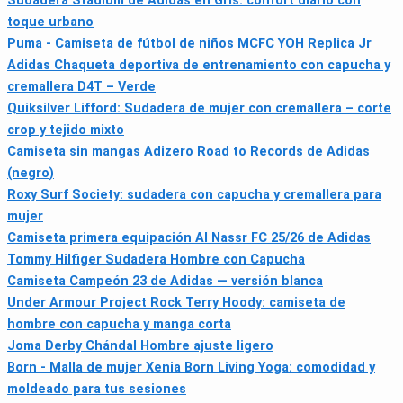
Sudadera Stadium de Adidas en Gris: confort diario con
toque urbano
Puma - Camiseta de fútbol de niños MCFC YOH Replica Jr
Adidas Chaqueta deportiva de entrenamiento con capucha y
cremallera D4T – Verde
Quiksilver Lifford: Sudadera de mujer con cremallera – corte
crop y tejido mixto
Camiseta sin mangas Adizero Road to Records de Adidas
(negro)
Roxy Surf Society: sudadera con capucha y cremallera para
mujer
Camiseta primera equipación Al Nassr FC 25/26 de Adidas
Tommy Hilfiger Sudadera Hombre con Capucha
Camiseta Campeón 23 de Adidas — versión blanca
Under Armour Project Rock Terry Hoody: camiseta de
hombre con capucha y manga corta
Joma Derby Chándal Hombre ajuste ligero
Born - Malla de mujer Xenia Born Living Yoga: comodidad y
moldeado para tus sesiones